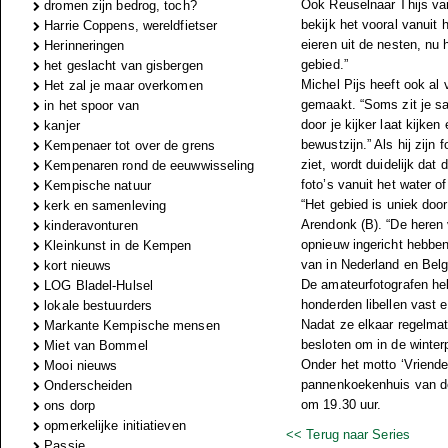
Ook Reuselnaar Thijs van
dromen zijn bedrog, toch?
bekijk het vooral vanuit h
Harrie Coppens, wereldfietser
eieren uit de nesten, nu 
Herinneringen
gebied.”
het geslacht van gisbergen
Michel Pijs heeft ook al 
Het zal je maar overkomen
gemaakt. “Soms zit je sa
in het spoor van
door je kijker laat kijke
kanjer
bewustzijn.” Als hij zijn 
Kempenaer tot over de grens
ziet, wordt duidelijk dat 
Kempenaren rond de eeuwwisseling
foto’s vanuit het water o
Kempische natuur
“Het gebied is uniek doo
kerk en samenleving
Arendonk (B). “De heren
kinderavonturen
opnieuw ingericht hebben
Kleinkunst in de Kempen
van in Nederland en Belg
kort nieuws
De amateurfotografen heb
LOG Bladel-Hulsel
honderden libellen vast 
lokale bestuurders
Nadat ze elkaar regelmati
Markante Kempische mensen
besloten om in de winter
Miet van Bommel
Onder het motto ‘Vriende
Mooi nieuws
pannenkoekenhuis van de
Onderscheiden
om 19.30 uur.
ons dorp
opmerkelijke initiatieven
<< Terug naar Series
Passie