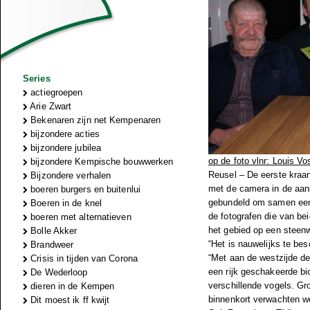
Series
actiegroepen
Arie Zwart
Bekenaren zijn net Kempenaren
bijzondere acties
bijzondere jubilea
op de foto vlnr: Louis V
bijzondere Kempische bouwwerken
Reusel – De eerste kraanv
Bijzondere verhalen
met de camera in de aans
boeren burgers en buitenlui
gebundeld om samen een 
Boeren in de knel
de fotografen die van be
boeren met alternatieven
het gebied op een steenw
Bolle Akker
“Het is nauwelijks te bes
Brandweer
“Met aan de westzijde de 
Crisis in tijden van Corona
een rijk geschakeerde bi
De Wederloop
verschillende vogels. Gr
dieren in de Kempen
binnenkort verwachten 
Dit moest ik ff kwijt