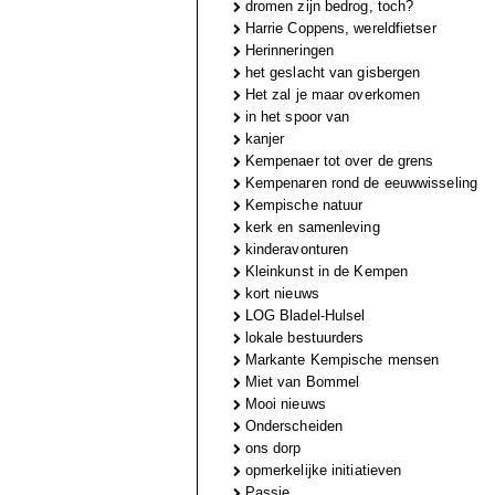
dromen zijn bedrog, toch?
Harrie Coppens, wereldfietser
Herinneringen
het geslacht van gisbergen
Het zal je maar overkomen
in het spoor van
kanjer
Kempenaer tot over de grens
Kempenaren rond de eeuwwisseling
Kempische natuur
kerk en samenleving
kinderavonturen
Kleinkunst in de Kempen
kort nieuws
LOG Bladel-Hulsel
lokale bestuurders
Markante Kempische mensen
Miet van Bommel
Mooi nieuws
Onderscheiden
ons dorp
opmerkelijke initiatieven
Passie