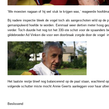
‘We moesten nagaan of hij wel stuk te krijgen was,’ reageerde hoofdm
Bij nadere inspectie bleek de vogel toch als aangeschoten wild op de pa
gemanipuleerd hoefde te worden. Eenmaal weer dertien meter hoog gez
verder. Toch duurde het nog tot het 330-ste schot voor de spaanders b
gildebroeder Ad Vinken die voor een doorbraak zorgde door de vogel
i
Het laatste restje bleef nog balancerend op de paal staan, wachtend o
volgende schutter miste mocht Annie Geerts aanleggen voor haar ultie
Beslissend