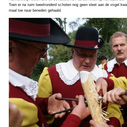
Toen er na ruim tweehonderd schoten nog geen sleet aan de vogel 
maal toe naar beneden gehaald.