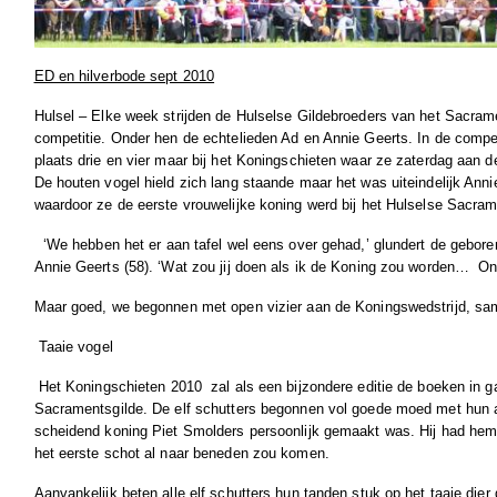
ED en hilverbode sept 2010
Hulsel – Elke week strijden de Hulselse Gildebroeders van het Sacrame
competitie. Onder hen de echtelieden Ad en Annie Geerts. In de compe
plaats drie en vier maar bij het Koningschieten waar ze zaterdag aan d
De houten vogel hield zich lang staande maar het was uiteindelijk Anni
waardoor ze de eerste vrouwelijke koning werd bij het Hulselse Sacram
‘We hebben het er aan tafel wel eens over gehad,’ glundert de gebor
Annie Geerts (58). ‘Wat zou jij doen als ik de Koning zou worden…
On
Maar goed, we begonnen met open vizier aan de Koningswedstrijd, sa
Taaie vogel
Het Koningschieten 2010
zal als een bijzondere editie de boeken in g
Sacramentsgilde. De elf schutters begonnen vol goede moed met hun a
scheidend koning Piet Smolders persoonlijk gemaakt was. Hij had hem e
het eerste schot al naar beneden zou komen.
Aanvankelijk beten alle elf schutters hun tanden stuk op het taaie dier