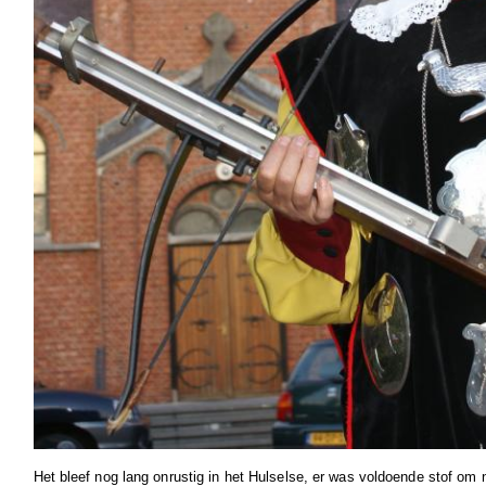
Het bleef nog lang onrustig in het Hulselse, er was voldoende stof om