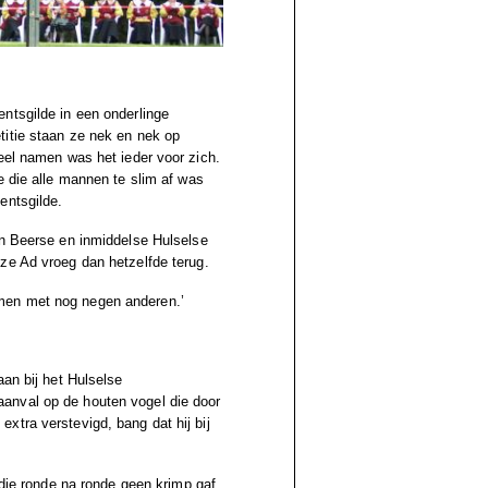
ntsgilde in een onderlinge
titie staan ze nek en nek op
eel namen was het ieder voor zich.
e die alle mannen te slim af was
entsgilde.
en Beerse en inmiddelse Hulselse
ze Ad vroeg dan hetzelfde terug.
men met nog negen anderen.’
aan bij het Hulselse
anval op de houten vogel die door
xtra verstevigd, bang dat hij bij
 die ronde na ronde geen krimp gaf.