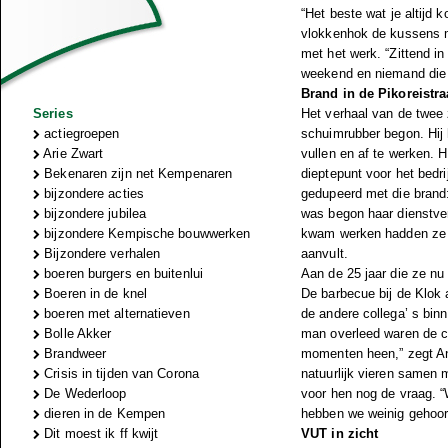
“Het beste wat je altijd
vlokkenhok de kussens me
met het werk. “Zittend in
weekend en niemand die j
Brand in de Pikoreistra
Series
Het verhaal van de twee 
actiegroepen
schuimrubber begon. Hij
Arie Zwart
vullen en af te werken.
Bekenaren zijn net Kempenaren
dieptepunt voor het bedr
bijzondere acties
gedupeerd met die brand:
bijzondere jubilea
was begon haar dienstver
bijzondere Kempische bouwwerken
kwam werken hadden ze e
Bijzondere verhalen
aanvult.
boeren burgers en buitenlui
Aan de 25 jaar die ze nu
Boeren in de knel
De barbecue bij de Klok 
boeren met alternatieven
de andere collega’ s bin
Bolle Akker
man overleed waren de co
Brandweer
momenten heen,” zegt An
Crisis in tijden van Corona
natuurlijk vieren samen 
De Wederloop
voor hen nog de vraag. “W
dieren in de Kempen
hebben we weinig gehoord
Dit moest ik ff kwijt
VUT in zicht