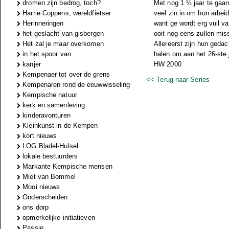
dromen zijn bedrog, toch?
Met nog 1 ½ jaar te gaan
Harrie Coppens, wereldfietser
veel zin in om hun arbeid
Herinneringen
want ge wordt erg vuil va
het geslacht van gisbergen
ooit nog eens zullen mis
Het zal je maar overkomen
Allereerst zijn hun geda
in het spoor van
halen om aan het 26-ste 
kanjer
HW 2000
Kempenaer tot over de grens
<< Terug naar Series
Kempenaren rond de eeuwwisseling
Kempische natuur
kerk en samenleving
kinderavonturen
Kleinkunst in de Kempen
kort nieuws
LOG Bladel-Hulsel
lokale bestuurders
Markante Kempische mensen
Miet van Bommel
Mooi nieuws
Onderscheiden
ons dorp
opmerkelijke initiatieven
Passie