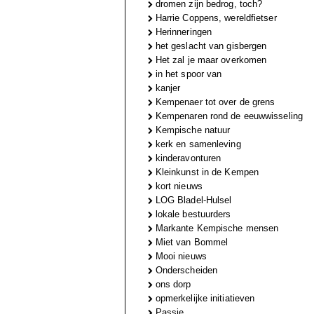
dromen zijn bedrog, toch?
Harrie Coppens, wereldfietser
Herinneringen
het geslacht van gisbergen
Het zal je maar overkomen
in het spoor van
kanjer
Kempenaer tot over de grens
Kempenaren rond de eeuwwisseling
Kempische natuur
kerk en samenleving
kinderavonturen
Kleinkunst in de Kempen
kort nieuws
LOG Bladel-Hulsel
lokale bestuurders
Markante Kempische mensen
Miet van Bommel
Mooi nieuws
Onderscheiden
ons dorp
opmerkelijke initiatieven
Passie