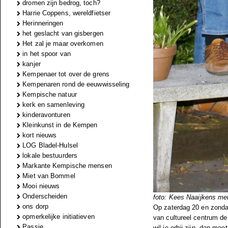
dromen zijn bedrog, toch?
Harrie Coppens, wereldfietser
Herinneringen
het geslacht van gisbergen
Het zal je maar overkomen
in het spoor van
kanjer
Kempenaer tot over de grens
Kempenaren rond de eeuwwisseling
Kempische natuur
kerk en samenleving
kinderavonturen
Kleinkunst in de Kempen
kort nieuws
LOG Bladel-Hulsel
lokale bestuurders
Markante Kempische mensen
Miet van Bommel
Mooi nieuws
Onderscheiden
foto: Kees Naaijkens met
ons dorp
Op zaterdag 20 en zondag
opmerkelijke initiatieven
van cultureel centrum d
Passie
wil je erbij zijn, dan moe