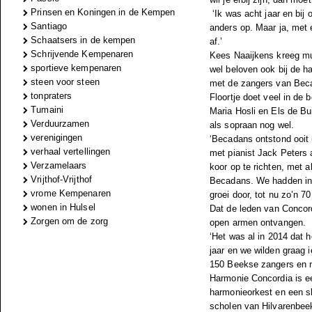
Prinsen en Koningen in de Kempen
‘Ik was acht jaar en bi
Santiago
anders op. Maar ja, met 
Schaatsers in de kempen
af.’
Schrijvende Kempenaren
Kees Naaijkens kreeg mu
sportieve kempenaren
wel beloven ook bij de h
steen voor steen
met de zangers van Beca
tonpraters
Floortje doet veel in de 
Tumaini
Maria Hosli en Els de B
Verduurzamen
als sopraan nog wel.
verenigingen
‘Becadans ontstond ooit 
verhaal vertellingen
met pianist Jack Peters 
Verzamelaars
koor op te richten, met 
Vrijthof-Vrijthof
Becadans. We hadden in o
vrome Kempenaren
groei door, tot nu zo’n 7
wonen in Hulsel
Dat de leden van Concor
Zorgen om de zorg
open armen ontvangen.
‘Het was al in 2014 dat h
jaar en we wilden graag 
150 Beekse zangers en m
Harmonie Concordia is ee
harmonieorkest en een sl
scholen van Hilvarenbee