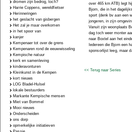
dromen zijn bedrog, toch?
over 465 km ATB) legt hij
Harrie Coppens, wereldfietser
Bjorn, die in het dagelij
Herinneringen
sport (denk bv aan een w
het geslacht van gisbergen
jongeren, in zijn omgevi
Het zal je maar overkomen
Vanuit zijn woonplaats Bo
in het spoor van
dag toch weer monter aan 
kanjer
naar Boxtel aan het einde
Kempenaer tot over de grens
Iedereen die Bjorn een ha
Kempenaren rond de eeuwwisseling
sponsorlijst leeg, maar 
Kempische natuur
kerk en samenleving
kinderavonturen
<< Terug naar Series
Kleinkunst in de Kempen
kort nieuws
LOG Bladel-Hulsel
lokale bestuurders
Markante Kempische mensen
Miet van Bommel
Mooi nieuws
Onderscheiden
ons dorp
opmerkelijke initiatieven
Passie