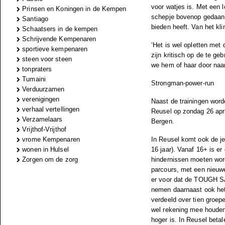
voor watjes is. Met een 
Prinsen en Koningen in de Kempen
schepje bovenop gedaan.
Santiago
bieden heeft. Van het k
Schaatsers in de kempen
Schrijvende Kempenaren
‘Het is wel opletten met
sportieve kempenaren
zijn kritisch op de te g
steen voor steen
we hem of haar door naar
tonpraters
Tumaini
Strongman-power-run
Verduurzamen
verenigingen
Naast de trainingen word
verhaal vertellingen
Reusel op zondag 26 apr
Verzamelaars
Bergen.
Vrijthof-Vrijthof
vrome Kempenaren
In Reusel komt ook de je
wonen in Hulsel
16 jaar). Vanaf 16+ is er
Zorgen om de zorg
hindernissen moeten wor
parcours, met een nieuwe
er voor dat de TOUGH 
nemen daarnaast ook het
verdeeld over tien groe
wel rekening mee houden 
hoger is. In Reusel bet