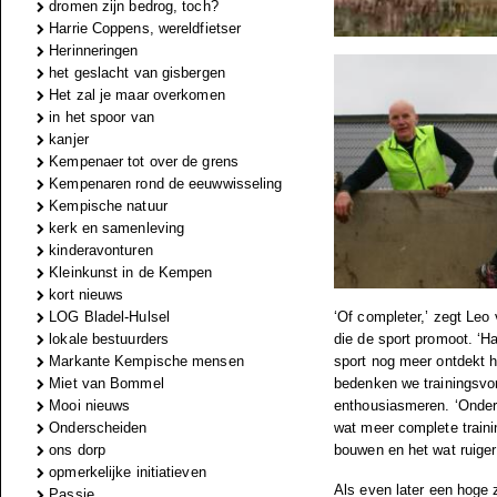
dromen zijn bedrog, toch?
Harrie Coppens, wereldfietser
Herinneringen
het geslacht van gisbergen
Het zal je maar overkomen
in het spoor van
kanjer
Kempenaer tot over de grens
Kempenaren rond de eeuwwisseling
Kempische natuur
kerk en samenleving
kinderavonturen
Kleinkunst in de Kempen
kort nieuws
LOG Bladel-Hulsel
‘Of completer,’ zegt Leo
lokale bestuurders
die de sport promoot. ‘H
Markante Kempische mensen
sport nog meer ontdekt h
Miet van Bommel
bedenken we trainingsvo
Mooi nieuws
enthousiasmeren. ‘Onder
Onderscheiden
wat meer complete training
ons dorp
bouwen en het wat ruiger
opmerkelijke initiatieven
Als even later een hoge 
Passie