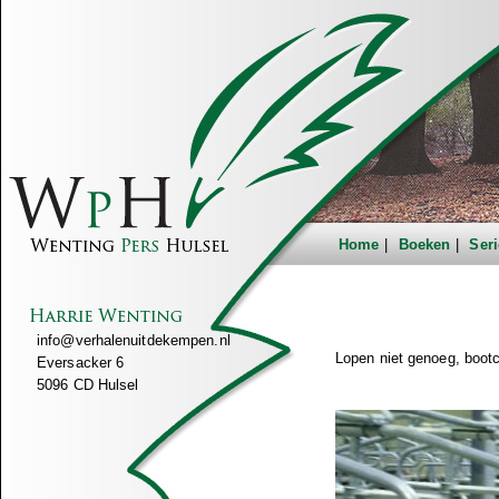
Home
Boeken
Seri
info@verhalenuitdekempen.nl
Lopen niet genoeg, boot
Eversacker 6
5096 CD Hulsel