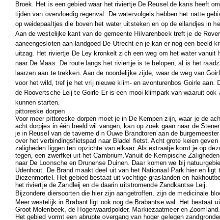
Broek. Het is een gebied waar het riviertje De Reusel de kans heeft om
tijden van overvloedig regenval. De watervolgels hebben het natte gebie
op weidepaaltjes die boven het water uitsteken en op de eilandjes in he
Aan de westelijke kant van de gemeente Hilvarenbeek treft je de Rover
aaneengesloten aan landgoed De Utrecht en je kan er nog een beeld kri
uitzag. Het riviertje De Ley kronkelt zich een weg om het water vanuit
naar De Maas. De route langs het riviertje is te belopen, al is het raa
laarzen aan te trekken. Aan de noordelijke zijde, waar de weg van Goir
voor het wild, tref je het vrij nieuwe klim- en avonturenbos Goirle aan. 
de Roovertsche Leij te Goirle Er is een mooi klimpark van waaruit ook
kunnen starten.
pittoreske dorpen
Voor meer pittoreske dorpen moet je in De Kempen zijn, waar je de ac
acht dorpjes in één beeld wil vangen, kan op zoek gaan naar de Stenen
je in Reusel van de taverne d’n Ouwe Brandtoren aan de burgemeester 
over het verbindingsfietspad naar Bladel fietst. Acht grote keien geve
zaligheden liggen ten opzichte van elkaar. Als extraatje komt je op de
tegen, een zwerfkei uit het Cambrium.
Vanuit de Kempische Zalighede
naar De Loonsche en Drunense Duinen. Daar komen we bij natuurgebi
Udenhout
. De Brand maakt deel uit van het
Nationaal Park hier
en ligt
Biezenmortel
. Het gebied bestaat uit vochtige graslanden en hakhout
het riviertje de
Zandleij
en de daarin uitstromende
Zandkantse Leij
.
Bijzondere diersoorten die hier zijn aangetroffen, zijn de
medicinale blo
Meer westelijk in Brabant ligt ook nog de Brabantse wal. Het bestaat u
Groot Molenbeek, de Hogerwaardpolder, Markiezaatmeer en Zoomland
Het gebied vormt een abrupte overgang van hoger gelegen zandgronden