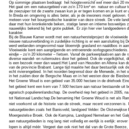
Op sommige plaatsen bedraagt het hoogteverschil wel meer dan 20 me
Het gaat om een natuurgebied van zo’n
170 km² en
natuur en cultuur 
de zeezuiper tot de zwarte zwaan kun je er tegen komen en je kunt er
In Breda en omgeving is alles beter, als je de inwoners moet geloven. 
meteen voor het bourgondische karakter van deze streek. De vele land
daar met hun kronkelende beken, statige lanen en intieme bosweitjes z
nauwelijks bekend bij het grote publiek.
Er zijn hier
vier landgoederen d
karakter.
Bij de Blauwe Kamer wordt met een natuurherstelproject de vloeiweid
nieuwe natuurverbinding in zuidelijke richting is er een aansluiting bij
werd weilanden omgevormd naar bloemrijk grasland en naaldbos in aan
Vloeiweide kent een aangrijpende en ontroerende oorlogsgeschiedenis
eindje – zo’n 20 kilometer – fietsen. Vanaf de parkeerplaatsen aan de 
diverse wandel- en ruiterroutes door het gebied. Ook de vogelkijkhut, di
is een bezoek meer dan waard.Het Land van Heusden en Altena kan do
van de provincie Brabant. Lange tijd maakte het daar bestuurlijk ook deel
echt rivierengebied. In het noorden begrensd door de Merwede, in he
in het zuiden door de Bergsche Maas en in het westen door de Biesbo
Het
Groene Woud
is een gebied van 35.000 hectare in de driehoek
Ein
het gebied kent een kern van 7.500 hectare aan natuur bestaande uit 
agrarisch populierenlandschap. De overheid riep het gebied in 2005, na
tot
Nationaal Landschap
.De benaming
Het Groene Woud
is net als
Ran
niet voorkomt uit de historie van de streek, maar recent verzonnen is.
natuurgebieden zoals het
Banisveld
,
landgoed
Velder. De
Oisterwijkse
Moergestelse Broek
. Ook de
Kampina
,
Landgoed Nemelaer
en het
Gal
aan natuurgebieden is nog lang niet volledig en eerlijk is eerlijk: erover
lopen is altijd méér. Vergeet dan ook niet het dal van de Grote Beer