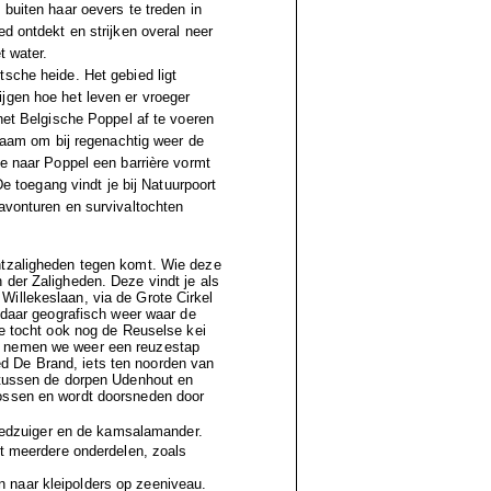
 buiten haar oevers te treden in
d ontdekt en strijken overal neer
t water.
tsche heide. Het gebied ligt
jgen hoe het leven er vroeger
 het Belgische Poppel af te voeren
dzaam om bij regenachtig weer de
le naar Poppel een barrière vormt
De toegang vindt je bij Natuurpoort
 avonturen en survivaltochten
htzaligheden tegen komt. Wie deze
 der Zaligheden. Deze vindt je als
Willekeslaan, via de Grote Cirkel
n daar geografisch weer waar de
ze tocht ook nog de Reuselse kei
n nemen we weer een reuzestap
ed De Brand
, iets ten noorden van
 tussen de dorpen
Udenhout
en
bossen en wordt doorsneden door
edzuiger
en de
kamsalamande
r.
it meerdere onderdelen, zoals
.
 naar kleipolders op zeeniveau.