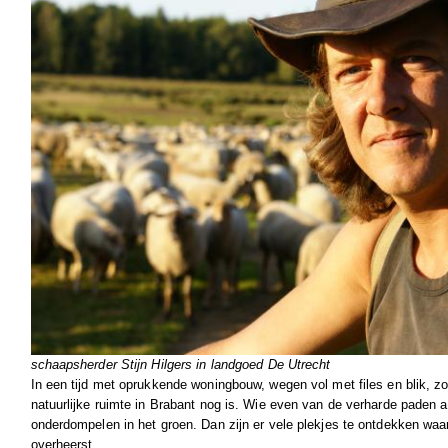
schaapsherder Stijn Hilgers in landgoed De Utrecht
In een tijd met oprukkende woningbouw, wegen vol met files en blik, zo
natuurlijke ruimte in Brabant nog is. Wie even van de verharde paden a
onderdompelen in het groen. Dan zijn er vele plekjes te ontdekken waar
overheerst.