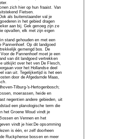
ter.
tonen zich hier op hun fraaist. Van
 uitstekend
Fietsen.
Ook als buitenstaander val je
goederen in het gebied dragen
eker aan bij. Gek genoeg zijn ze
ie opvallen, elk met zijn eigen
e in stand gehouden en met een
 De Pannenhoef. Op dit landgoed
trekkelijk gemengd bos. De
. Voor de Pannenhoef moet je een
rand van dit landgoed vertrekken
e uitkijkt over het ven De Flesch,
orgaan voor het Hollandse deel
 van uit. Tegelijkertijd is het een
t oosten door de Afgedamde Maas,
sch.
dhoven
-
Tilburg
-
's-Hertogenbosch
;
bossen, moerassen, heide en
ast negentien andere gebieden, uit
dstad
een planologische term die
 In het Groene Woud vindt je
 Bossen en Vennen
en het
geven
vindt je hier.De opsomming
 lezen is één, er zelf doorheen
ze, de Ruckphense bossen en meer