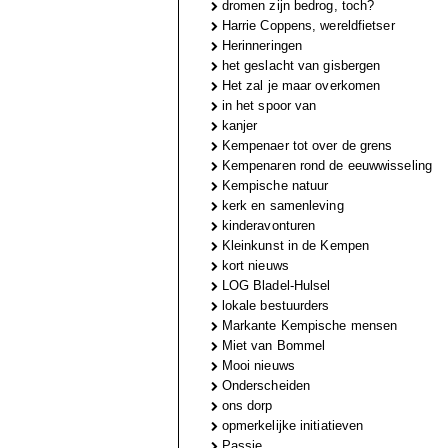
dromen zijn bedrog, toch?
Harrie Coppens, wereldfietser
Herinneringen
het geslacht van gisbergen
Het zal je maar overkomen
in het spoor van
kanjer
Kempenaer tot over de grens
Kempenaren rond de eeuwwisseling
Kempische natuur
kerk en samenleving
kinderavonturen
Kleinkunst in de Kempen
kort nieuws
LOG Bladel-Hulsel
lokale bestuurders
Markante Kempische mensen
Miet van Bommel
Mooi nieuws
Onderscheiden
ons dorp
opmerkelijke initiatieven
Passie