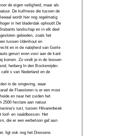
oor de eigen veiligheid, maar als
 natuur. De kuifmees die tussen de
lewaal wordt hier nog regelmatig
 hoger in het bladerdak ophoudt.De
Brabants landschap en in elk deel
ngesloten gebieden, zoals het
nen tussen Udenhout en
cht en in de nabijheid van Goirle
 auto gerust even voor aan de kant
bij komen. Zo vindt je in de bossen
and, herberg In den Bockenrijder.
e café s van Nederland en de
lden in de omgeving, waar
Vanaf de Flaestoren is er een mooi
heide en naar het zuiden het
’n 2500 hectare aan natuur.
nanina’s rust, tussen Hilvarenbeek
t loof- en naaldbossen. Het
en, die er een eerbetoon gaf aan
r, ligt ook nog het Diessens