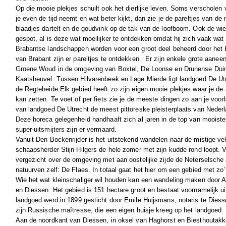
Op die mooie plekjes schuilt ook het dierlijke leven. Soms verscholen v
je even de tijd neemt en wat beter kijkt, dan zie je de pareltjes van de
blaadjes dartelt en de goudvink op de tak van de loofboom. Ook de wie
gespot, al is deze wat moeilijker te ontdekken omdat hij zich vaak wat
Brabantse landschappen worden voor een groot deel beheerd door het 
van Brabant zijn er pareltjes te ontdekken.
Er zijn enkele grote aanee
Groene Woud in de omgeving van Boxtel, De Loonse en Drunense Dui
Kaatsheuvel. Tussen Hilvarenbeek en Lage Mierde ligt landgoed De Utre
de Regteheide.Elk gebied heeft zo zijn eigen mooie plekjes waar je de
kan zetten. Te voet of per fiets zie je de meeste dingen zo aan je voor
van landgoed De Utrecht de meest pittoreske pleisterplaats van Nederl
Deze horeca gelegenheid handhaaft zich al jaren in de top van mooist
super-uitsmijters zijn er vermaard.
Vanuit Den Bockenrijder is het uitstekend wandelen naar de mistige ve
schaapsherder Stijn Hilgers de hele zomer met zijn kudde rond loopt. 
vergezicht over de omgeving met aan oostelijke zijde de Neterselsche 
natuurven zelf: De Flaes. In totaal gaat het hier om een gebied met zo
Wie het wat kleinschaliger wil houden kan een wandeling maken door A
en Diessen. Het gebied is 151 hectare groot en bestaat voornamelijk ui
landgoed werd in
1899
gesticht door Emile Huijsmans, notaris te Diess
zijn Russische maîtresse, die een eigen huisje kreeg op het landgoed.
Aan de noordkant van Diessen, in oksel van Haghorst en Biesthoutakke