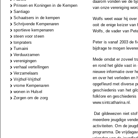
daarom vonden we de tijd 
Prinsen en Koningen in de Kempen
van onze vereniging wordt
Santiago
Schaatsers in de kempen
Wolfs weet waar hij over 
Schrijvende Kempenaren
ooit de enige keizer van 
sportieve kempenaren
Wolfs, de vader van Pete
steen voor steen
Peter is vanaf 2003 de fi
tonpraters
bijdrage te mogen leveren
Tumaini
Verduurzamen
Mede omdat er zoveel tra
verenigingen
en rond het gilde vast in
verhaal vertellingen
nieuwe informatie over h
Verzamelaars
en over het verleden en 
Vrijthof-Vrijthof
opgefleurd met diverse p
vrome Kempenaren
geschiedenis van het gil
wonen in Hulsel
folklore en geschiedenis 
Zorgen om de zorg
www.sintcatharina.nl.
Dat gildewezen niet stoff
meerdere jeugdige vendel
activiteiten. Om de jeugd
programma. De vrijdagavo