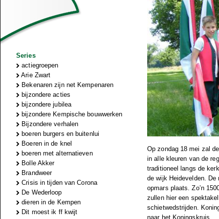
Series
actiegroepen
Arie Zwart
Bekenaren zijn net Kempenaren
bijzondere acties
bijzondere jubilea
bijzondere Kempische bouwwerken
Bijzondere verhalen
boeren burgers en buitenlui
Boeren in de knel
Op zondag 18 mei zal de
boeren met alternatieven
in alle kleuren van de r
Bolle Akker
traditioneel langs de ker
Brandweer
de wijk Heidevelden. De 
Crisis in tijden van Corona
opmars plaats. Zo’n 1500
De Wederloop
zullen hier een spektake
dieren in de Kempen
schietwedstrijden. Koni
Dit moest ik ff kwijt
naar het Koningskruis.