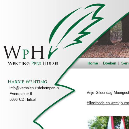
Home
Boeken
Seri
info@verhalenuitdekempen.nl
Vrije Gildendag Moergest
Eversacker 6
5096 CD Hulsel
Hilverbode en weekjourn