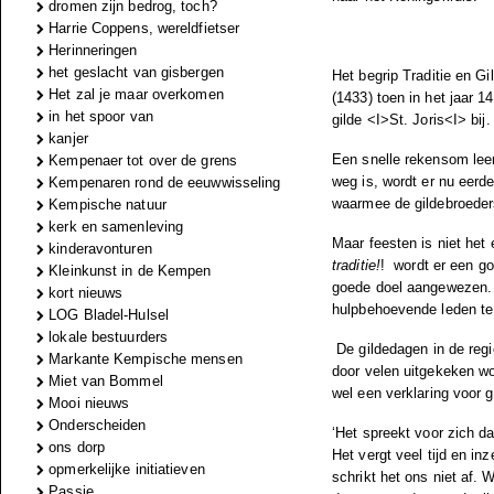
dromen zijn bedrog, toch?
Harrie Coppens, wereldfietser
Herinneringen
het geslacht van gisbergen
Het begrip Traditie en G
Het zal je maar overkomen
(1433) toen in het jaar 1
in het spoor van
gilde <I>St. Joris<I> bij.
kanjer
Een snelle rekensom leer
Kempenaer tot over de grens
weg is, wordt er nu eerde
Kempenaren rond de eeuwwisseling
waarmee de gildebroeders
Kempische natuur
kerk en samenleving
Maar feesten is niet he
kinderavonturen
traditie!
! wordt er een g
Kleinkunst in de Kempen
goede doel aangewezen. D
kort nieuws
hulpbehoevende leden te
LOG Bladel-Hulsel
lokale bestuurders
De gildedagen in de regio
Markante Kempische mensen
door velen uitgekeken wo
Miet van Bommel
wel een verklaring voor 
Mooi nieuws
Onderscheiden
‘Het spreekt voor zich d
ons dorp
Het vergt veel tijd en inz
opmerkelijke initiatieven
schrikt het ons niet af. 
Passie