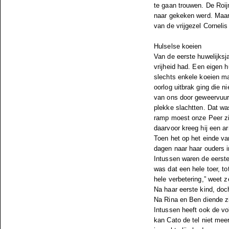
te gaan trouwen. De Roi
naar gekeken werd. Maar 
van de vrijgezel Corneli
Hulselse koeien
Van de eerste huwelijksj
vrijheid had. Een eigen 
slechts enkele koeien ma
oorlog uitbrak ging die 
van ons door geweervuur 
plekke slachtten. Dat wa
ramp moest onze Peer zij
daarvoor kreeg hij een a
Toen het op het einde va
dagen naar haar ouders 
Intussen waren de eerste
was dat een hele toer, t
hele verbetering,” weet z
Na haar eerste kind, doc
Na Rina en Ben diende zi
Intussen heeft ook de vol
kan Cato de tel niet meer