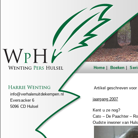
Home
Boeken
Seri
Artikel geschreven voo
info@verhalenuitdekempen.nl
jaargang 2007
Eversacker 6
5096 CD Hulsel
Kent u ze nog?
Cato – De Paachter – R
Oudste inwoner van Huls