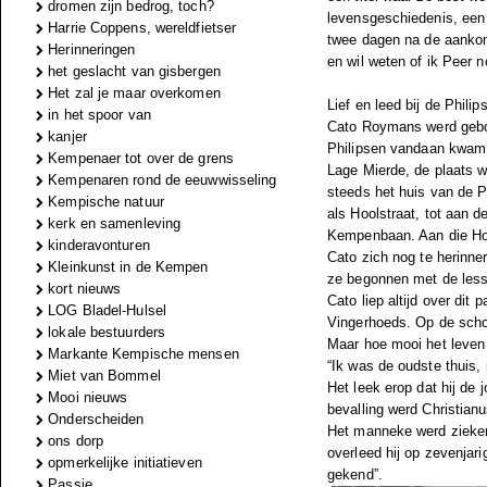
dromen zijn bedrog, toch?
levensgeschiedenis, een 
Harrie Coppens, wereldfietser
twee dagen na de aankond
Herinneringen
en wil weten of ik Peer n
het geslacht van gisbergen
Het zal je maar overkomen
Lief en leed bij de Philip
in het spoor van
Cato Roymans werd gebore
kanjer
Philipsen vandaan kwam. 
Kempenaer tot over de grens
Lage Mierde, de plaats 
Kempenaren rond de eeuwwisseling
steeds het huis van de Ph
Kempische natuur
als Hoolstraat, tot aan d
kerk en samenleving
Kempenbaan. Aan die Hoo
kinderavonturen
Cato zich nog te herinne
Kleinkunst in de Kempen
ze begonnen met de less
kort nieuws
Cato liep altijd over di
LOG Bladel-Hulsel
Vingerhoeds. Op de schoo
lokale bestuurders
Maar hoe mooi het leven 
Markante Kempische mensen
“Ik was de oudste thuis
Miet van Bommel
Het leek erop dat hij de
Mooi nieuws
bevalling werd Christianu
Onderscheiden
Het manneke werd zieker
ons dorp
overleed hij op zevenjari
opmerkelijke initiatieven
gekend”.
Passie