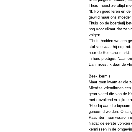
Thuis moest ze altijd mee
“Ik kon goed leren en de
gewild maar ons moeder v
Thuis op de boerderij be
nog voor elkaar dat ze v
volgen.
“Thuis hadden we een ge
stal vee waar hij erg tro
naar de Bossche markt. H
in huis prettiger. Naai-
Dan moest ik daar de vlo
Beek kermis
Maar toen kwam er die zo
Mierdse vriendinnen een
gearriveerd die van de K
met opvallend vrolijke k
“Hoe hij aan die bijnaam
genoemd werden. Onlang
Paachter maar waarom is
Nadat de eerste vonken 
kermissen in de omgevin