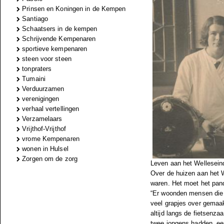
Prinsen en Koningen in de Kempen
Santiago
Schaatsers in de kempen
Schrijvende Kempenaren
sportieve kempenaren
steen voor steen
tonpraters
Tumaini
Verduurzamen
verenigingen
verhaal vertellingen
Verzamelaars
Vrijthof-Vrijthof
vrome Kempenaren
wonen in Hulsel
Zorgen om de zorg
Leven aan het Wellesein
Over de huizen aan het W
waren. Het moet het pand
“Er woonden mensen die 
veel grapjes over gemaa
altijd langs de fietsenz
twee jongens hadden, een