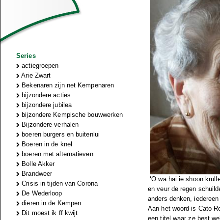
Series
actiegroepen
Arie Zwart
Bekenaren zijn net Kempenaren
bijzondere acties
bijzondere jubilea
bijzondere Kempische bouwwerken
Bijzondere verhalen
boeren burgers en buitenlui
Boeren in de knel
boeren met alternatieven
Bolle Akker
Brandweer
‘O wa hai ie shoon krul
Crisis in tijden van Corona
en veur de regen schuild
De Wederloop
anders denken, iedereen 
dieren in de Kempen
Aan het woord is Cato Ro
Dit moest ik ff kwijt
een titel waar ze best we