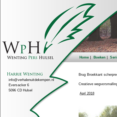
Home
Boeken
Seri
Brug Broekkant scherpre
info@verhalenuitdekempen.nl
Creatieve wegversmallin
Eversacker 6
5096 CD Hulsel
Aprl 2018