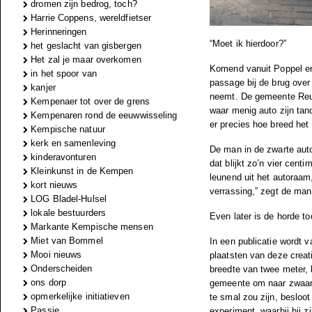
dromen zijn bedrog, toch?
Harrie Coppens, wereldfietser
Herinneringen
“Moet ik hierdoor?”
het geslacht van gisbergen
Het zal je maar overkomen
Komend vanuit Poppel en
in het spoor van
passage bij de brug over
kanjer
neemt. De gemeente Reus
Kempenaer tot over de grens
waar menig auto zijn tan
Kempenaren rond de eeuwwisseling
er precies hoe breed het v
Kempische natuur
kerk en samenleving
De man in de zwarte auto 
kinderavonturen
dat blijkt zo’n vier centim
Kleinkunst in de Kempen
leunend uit het autoraam,
kort nieuws
verrassing,” zegt de man
LOG Bladel-Hulsel
lokale bestuurders
Even later is de horde t
Markante Kempische mensen
Miet van Bommel
In een publicatie wordt 
Mooi nieuws
plaatsten van deze creat
Onderscheiden
breedte van twee meter, 
ons dorp
gemeente om naar zwaarde
opmerkelijke initiatieven
te smal zou zijn, besloo
Passie
experiment, waarbij hij z