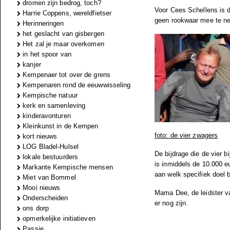
dromen zijn bedrog, toch?
Voor Cees Schellens is d
Harrie Coppens, wereldfietser
geen rookwaar mee te ne
Herinneringen
het geslacht van gisbergen
Het zal je maar overkomen
in het spoor van
kanjer
Kempenaer tot over de grens
Kempenaren rond de eeuwwisseling
Kempische natuur
kerk en samenleving
kinderavonturen
Kleinkunst in de Kempen
foto: de vier zwagers
kort nieuws
LOG Bladel-Hulsel
De bijdrage die de vier 
lokale bestuurders
is inmiddels de 10.000 e
Markante Kempische mensen
aan welk specifiek doel 
Miet van Bommel
Mooi nieuws
Mama Dee, de leidster va
Onderscheiden
er nog zijn.
ons dorp
opmerkelijke initiatieven
Passie