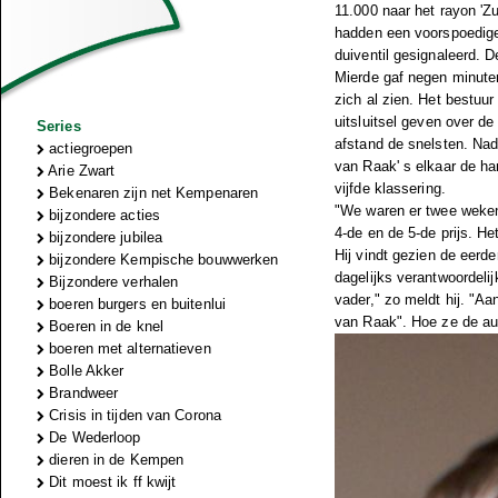
11.000 naar het rayon 'Z
hadden een voorspoedige 
duiventil gesignaleerd. 
Mierde gaf negen minuten
zich al zien. Het bestuu
uitsluitsel geven over d
Series
afstand de snelsten. Nad
actiegroepen
van Raak' s elkaar de ha
Arie Zwart
vijfde klassering.
Bekenaren zijn net Kempenaren
"We waren er twee weken 
bijzondere acties
4-de en de 5-de prijs. Het
bijzondere jubilea
Hij vindt gezien de eerde
bijzondere Kempische bouwwerken
dagelijks verantwoordeli
Bijzondere verhalen
vader," zo meldt hij. "A
boeren burgers en buitenlui
van Raak". Hoe ze de au
Boeren in de knel
boeren met alternatieven
Bolle Akker
Brandweer
Crisis in tijden van Corona
De Wederloop
dieren in de Kempen
Dit moest ik ff kwijt