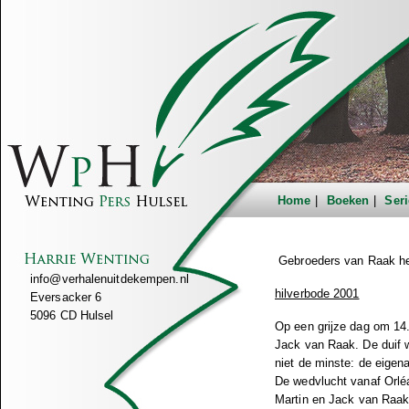
Home
Boeken
Seri
Gebroeders van Raak hee
info@verhalenuitdekempen.nl
hilverbode 2001
Eversacker 6
5096 CD Hulsel
Op een grijze dag om 14.
Jack van Raak. De duif w
niet de minste: de eige
De wedvlucht vanaf Orléa
Martin en Jack van Raak.