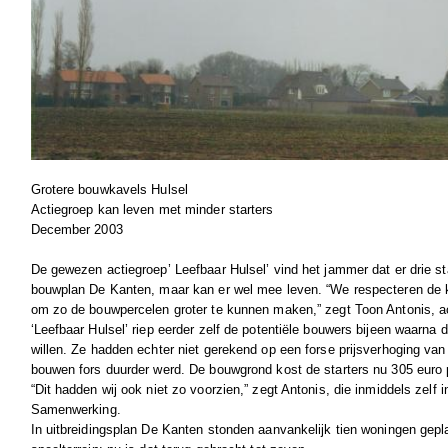
Grotere bouwkavels Hulsel
Actiegroep kan leven met minder starters
December 2003
De gewezen actiegroep’ Leefbaar Hulsel’ vind het jammer dat er drie s
bouwplan De Kanten, maar kan er wel mee leven. “We respecteren de 
om zo de bouwpercelen groter te kunnen maken,” zegt Toon Antonis, act
‘Leefbaar Hulsel’ riep eerder zelf de potentiële bouwers bijeen waarna
willen. Ze hadden echter niet gerekend op een forse prijsverhoging va
bouwen fors duurder werd. De bouwgrond kost de starters nu 305 euro 
“Dit hadden wij ook niet zo voorzien,” zegt Antonis, die inmiddels zelf 
Samenwerking.
In uitbreidingsplan De Kanten stonden aanvankelijk tien woningen gepl