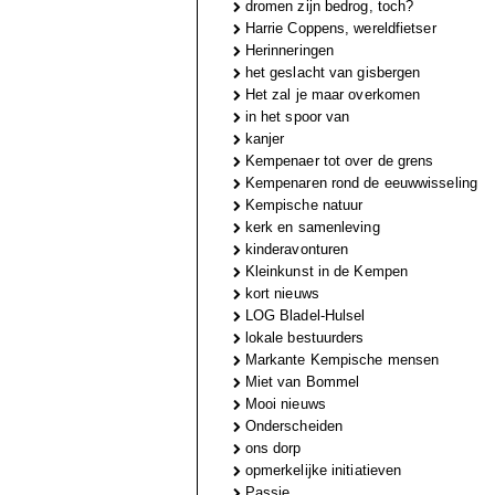
dromen zijn bedrog, toch?
Harrie Coppens, wereldfietser
Herinneringen
het geslacht van gisbergen
Het zal je maar overkomen
in het spoor van
kanjer
Kempenaer tot over de grens
Kempenaren rond de eeuwwisseling
Kempische natuur
kerk en samenleving
kinderavonturen
Kleinkunst in de Kempen
kort nieuws
LOG Bladel-Hulsel
lokale bestuurders
Markante Kempische mensen
Miet van Bommel
Mooi nieuws
Onderscheiden
ons dorp
opmerkelijke initiatieven
Passie