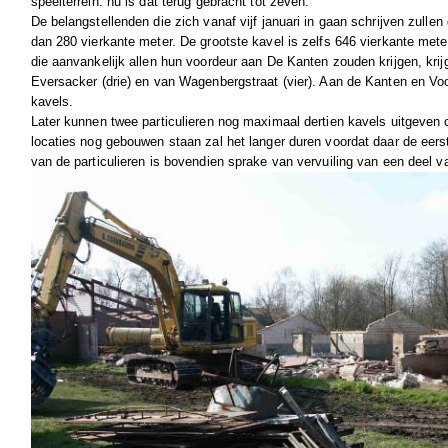
speelterrein: nu is dat terug gebracht tot zeven.
De belangstellenden die zich vanaf vijf januari in gaan schrijven zullen
dan 280 vierkante meter. De grootste kavel is zelfs 646 vierkante met
die aanvankelijk allen hun voordeur aan De Kanten zouden krijgen, krij
Eversacker (drie) en van Wagenbergstraat (vier). Aan de Kanten en Vo
kavels.
Later kunnen twee particulieren nog maximaal dertien kavels uitgeve
locaties nog gebouwen staan zal het langer duren voordat daar de eerst
van de particulieren is bovendien sprake van vervuiling van een deel v