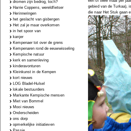
één of twee maal per jaar
dromen zijn bedrog, toch?
gebied van de Turkaa), i
Harrie Coppens, wereldfietser
die naar Het Stuk gaan e
Herinneringen
het geslacht van gisbergen
Het zal je maar overkomen
in het spoor van
kanjer
Kempenaer tot over de grens
Kempenaren rond de eeuwwisseling
Kempische natuur
kerk en samenleving
kinderavonturen
Kleinkunst in de Kempen
kort nieuws
LOG Bladel-Hulsel
lokale bestuurders
Markante Kempische mensen
Miet van Bommel
Mooi nieuws
Onderscheiden
ons dorp
opmerkelijke initiatieven
Passie