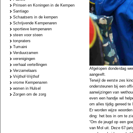
Prinsen en Koningen in de Kempen
Santiago
Schaatsers in de kempen
Schrijvende Kempenaren
sportieve kempenaren
steen voor steen
tonpraters
Tumaini
Verduurzamen
verenigingen
verhaal vertellingen
Afgelopen donderdag werd
Verzamelaars
aangeeft.
Vrijthof-Vrijthof
Terwijl de eerste zes ki
vrome Kempenaren
ondersteunen bij een off
wonen in Hulsel
aanwijzingen van wethoud
Zorgen om de zorg
even een handje wil help
om alles tijdig gereed te
Er worden wijze woorden
ding: het bos in om te zi
“Om de jeugd op een goe
van Mol uit. Deze 67-jari