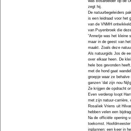
was bosarbeider op de Ut
zegt hij.
De natuurbegeleiders pak
is een leidraad voor het
van de VNMH ontwikkeld,
van Puyenbroek die deze 
“Annetje was het kleine 
maar in de geest van het 
maakt. Zoals deze natuur
Als natuurgids Jos de eer
over elkaar heen. De klei
hele bos gevonden heeft. 
met de hond gaat wandel
groepje waar ze behalve 
ganzen ‘dat zijn nou Nij
Ze krijgen de opdracht o
Even verderop loopt Har
met zijn natuur-carrière,
Rosaliek Vriens uit Hilv
hebben velen een bijdra
Na de officiële opening 
toekomst. Hoofdmeester 
inplannen: een keer in he