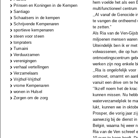
hem voelde het als een 
Prinsen en Koningen in de Kempen
multifunctioneel centru
Santiago
,,Al vanaf de Genocide i
Schaatsers in de kempen
te vangen die ontheemd 
Schrijvende Kempenaren
te zetten.”
sportieve kempenaren
Als Ria van de Ven-Gijsbe
steen voor steen
miljoenen mensen waren er
tonpraters
Uiteindelijk ben ik er m
Tumaini
volwassenen, die op hun
Verduurzamen
ontmoetingscentrum gebo
verenigingen
werken zijn nog enkele bi
verhaal vertellingen
,,Ria is ongelofelijk voo
Verzamelaars
ontmoet, omarmt en aanbi
Vrijthof-Vrijthof
vanuit een drive om te h
vrome Kempenaren
‘’Ikzelf noem het de krac
wonen in Hulsel
kunnen missen. Nu hebbe
Zorgen om de zorg
waterverzamelplek te ma
lukt, kunnen we in oktobe
Prosper, die vorig jaar z
aanwezig bij de dienst in
België, waarna hij weer 
Ria van de Ven schreef e
10 euro te koop heeft. D