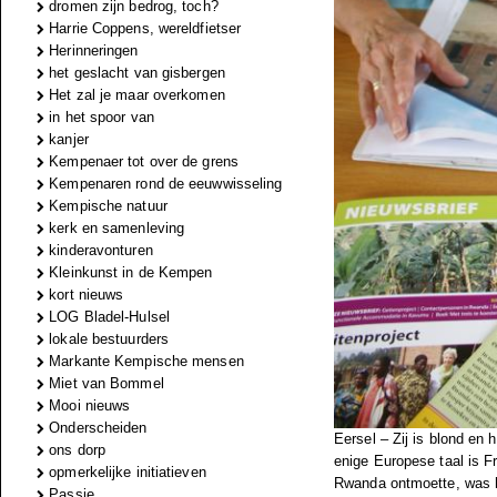
dromen zijn bedrog, toch?
Harrie Coppens, wereldfietser
Herinneringen
het geslacht van gisbergen
Het zal je maar overkomen
in het spoor van
kanjer
Kempenaer tot over de grens
Kempenaren rond de eeuwwisseling
Kempische natuur
kerk en samenleving
kinderavonturen
Kleinkunst in de Kempen
kort nieuws
LOG Bladel-Hulsel
lokale bestuurders
Markante Kempische mensen
Miet van Bommel
Mooi nieuws
Onderscheiden
Eersel – Zij is blond en 
ons dorp
enige Europese taal is Fr
opmerkelijke initiatieven
Rwanda ontmoette, was he
Passie