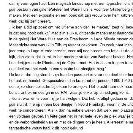
dat hij voor ogen had. Een magisch landschap met een typische lichtinv
jaar bestaan van galerie/atelier het Ware Huis is voor Ger Stallenberg 
maken. Met een expositie en een boek dat zijn vrouw over hem uitbren
werk dat hij zelf creëert.
,,Ik ben altijd op zoek om het ultieme schilderij te maken,” zegt hij b
is dat nog nooit gelukt.” Met zijn sluike, grijzende manen met daarond
in de galerij Het Ware Huis aan de Draaiboom in Lage Mierde tussen de 
Maastrichtenaar was ik in Tilburg terecht gekomen. Op zoek naar insp
jaar terug in Lage Mierde terecht, voor mij nog steeds een lotje uit de l
kijk, dan zie ik dat ik mij in het mooiste stukje van Brabant bevind. H
boerderijtjes en de Plaatse bij de Gijsestraat. Het is dan ook geen toev
een deel van het werk in een van die boerderijtjes hing.”
De kunst die nog steeds zijn handen passeert is voor een deel door he
het ook de handel. Gespecialiseerd in kunst uit de periode 1890-1940 (
een bijzondere collectie bij elkaar te brengen. Het bracht hem ook naar
kunst, antiek en design in de RAI, waar je enkel op uitnodiging komt.
,,Kunst was en is voor mij je hart volgen. Dat heb ik altijd gedaan en 
jaar sluit ik me op in een boerderijtje in Noord Frankrijk, voor mij dé u
werk te concentreren. Als ik dan na enkele weken dat werk een plaatsje 
een voldaan gevoel. In feite gaat het in het hele leven de plek waar je
en de verbondenheid van en met de dingen om je heen. Allereerst je n
fantastische vrouw had ik dit nooit gekund