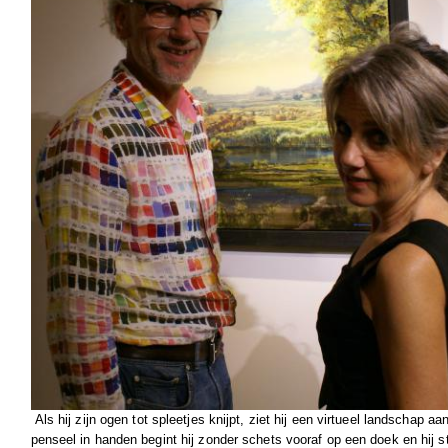
Als hij zijn ogen tot spleetjes knijpt, ziet hij een virtueel landschap a
penseel in handen begint hij zonder schets vooraf op een doek en hij st