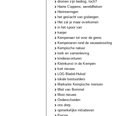
dromen zijn bedrog, toch?
Harrie Coppens, wereldfietser
Herinneringen
het geslacht van gisbergen
Het zal je maar overkomen
in het spoor van
kanjer
Kempenaer tot over de grens
Kempenaren rond de eeuwwisseling
Kempische natuur
kerk en samenleving
kinderavonturen
Kleinkunst in de Kempen
kort nieuws
LOG Bladel-Hulsel
lokale bestuurders
Markante Kempische mensen
Miet van Bommel
Mooi nieuws
Onderscheiden
ons dorp
opmerkelijke initiatieven
Passie