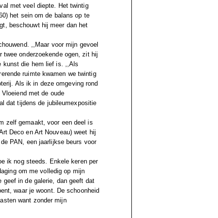
al met veel diepte. Het twintig
(60) het sein om de balans op te
gt, beschouwt hij meer dan het
eschouwend. ,,Maar voor mijn gevoel
er twee onderzoekende ogen, zit hij
kunst die hem lief is. ,,Als
irerende ruimte kwamen we twintig
oterij. Als ik in deze omgeving rond
et Vloeiend met de oude
al dat tijdens de jubileumexpositie
m zelf gemaakt, voor een deel is
Art Deco en Art Nouveau) weet hij
 de PAN, een jaarlijkse beurs voor
doe ik nog steeds. Enkele keren per
itdaging om me volledig op mijn
geef in de galerie, dan geeft dat
 bent, waar je woont. De schoonheid
aasten want zonder mijn