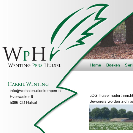
Home
Boeken
Seri
info@verhalenuitdekempen.nl
LOG Hulsel nadert inrich
Eversacker 6
Bewoners worden zich be
5096 CD Hulsel