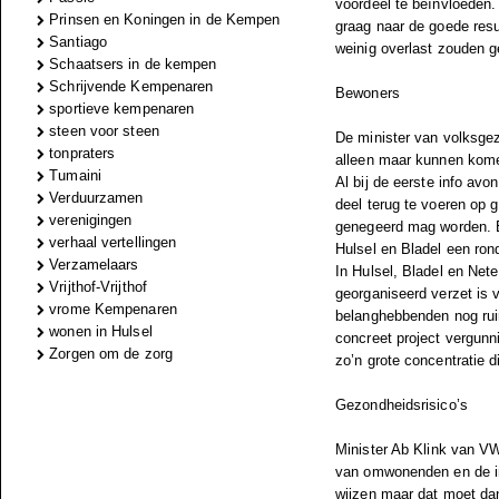
voordeel te beïnvloeden.
Prinsen en Koningen in de Kempen
graag naar de goede resu
Santiago
weinig overlast zouden 
Schaatsers in de kempen
Schrijvende Kempenaren
Bewoners
sportieve kempenaren
steen voor steen
De minister van volksge
tonpraters
alleen maar kunnen kome
Tumaini
Al bij de eerste info av
Verduurzamen
deel terug te voeren op g
verenigingen
genegeerd mag worden. E
verhaal vertellingen
Hulsel en Bladel een ron
Verzamelaars
In Hulsel, Bladel en Nete
Vrijthof-Vrijthof
georganiseerd verzet is 
vrome Kempenaren
belanghebbenden nog rui
wonen in Hulsel
concreet project vergunn
Zorgen om de zorg
zo’n grote concentratie d
Gezondheidsrisico’s
Minister Ab Klink van VW
van omwonenden en de in
wijzen maar dat moet dan