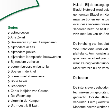
Hulsel - Bij de onlangs
Bladel-Netersel werd duid
gemeenten Bladel en Reu
maar ze troffen een uitp
over deze varkensinvasi
Series
‘Iedereen heeft de beslu
actiegroepen
zich met Jan van de San
Arie Zwart
Bekenaren zijn net Kempenaren
De inrichting van het pla
bijzondere acties
voor meerdere jaren een 
bijzondere jubilea
platteland. Ammoniakuit
bijzondere Kempische bouwwerken
gros van deze bedrijven 
Bijzondere verhalen
waar ze nog verder kunn
boeren burgers en buitenlui
Maar wat zijn nu de vers
Boeren in de knel
boeren met alternatieven
De boeren
Bolle Akker
Brandweer
De intensieve veehouderi
Crisis in tijden van Corona
technieken om geuruitsto
De Wederloop
gebracht. Door de uitbre
dieren in de Kempen
vervuilen. Hierbij wordt 
Dit moest ik ff kwijt
Moderne boeren werken v