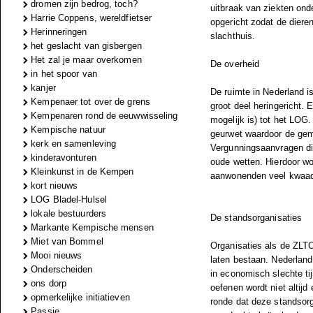
dromen zijn bedrog, toch?
uitbraak van ziekten ond
Harrie Coppens, wereldfietser
opgericht zodat de diere
Herinneringen
slachthuis.
het geslacht van gisbergen
Het zal je maar overkomen
De overheid
in het spoor van
kanjer
De ruimte in Nederland i
Kempenaer tot over de grens
groot deel heringericht.
Kempenaren rond de eeuwwisseling
mogelijk is) tot het LOG
Kempische natuur
geurwet waardoor de gem
kerk en samenleving
Vergunningsaanvragen di
kinderavonturen
oude wetten. Hierdoor wo
Kleinkunst in de Kempen
aanwonenden veel kwaad
kort nieuws
LOG Bladel-Hulsel
lokale bestuurders
De standsorganisaties
Markante Kempische mensen
Miet van Bommel
Organisaties als de ZLTO
Mooi nieuws
laten bestaan. Nederland
Onderscheiden
in economisch slechte ti
ons dorp
oefenen wordt niet altij
opmerkelijke initiatieven
ronde dat deze standsorg
Passie