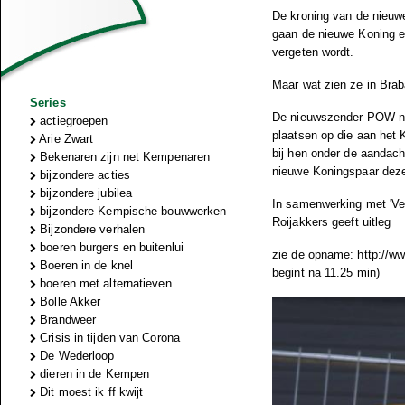
De kroning van de nieuwe
gaan de nieuwe Koning en
vergeten wordt.
Maar wat zien ze in Bra
Series
De nieuwszender POW new
actiegroepen
plaatsen op die aan het 
Arie Zwart
bij hen onder de aandac
Bekenaren zijn net Kempenaren
nieuwe Koningspaar deze
bijzondere acties
bijzondere jubilea
In samenwerking met 'Ve
bijzondere Kempische bouwwerken
Roijakkers geeft uitleg
Bijzondere verhalen
boeren burgers en buitenlui
zie de opname: http://w
Boeren in de knel
begint na 11.25 min)
boeren met alternatieven
Bolle Akker
Brandweer
Crisis in tijden van Corona
De Wederloop
dieren in de Kempen
Dit moest ik ff kwijt