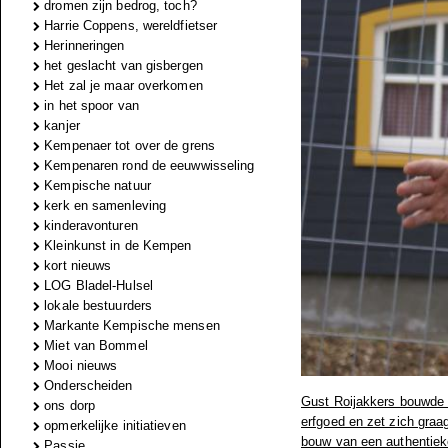
dromen zijn bedrog, toch?
Harrie Coppens, wereldfietser
Herinneringen
het geslacht van gisbergen
Het zal je maar overkomen
in het spoor van
kanjer
Kempenaer tot over de grens
Kempenaren rond de eeuwwisseling
Kempische natuur
kerk en samenleving
kinderavonturen
Kleinkunst in de Kempen
kort nieuws
LOG Bladel-Hulsel
lokale bestuurders
Markante Kempische mensen
Miet van Bommel
Mooi nieuws
Onderscheiden
Gust Roijakkers bouwde e
ons dorp
erfgoed en zet zich graa
opmerkelijke initiatieven
bouw van een authentieke
Passie