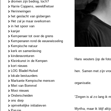
dromen zijn bedrog, toch?
Harrie Coppens, wereldfietser
Herinneringen
het geslacht van gisbergen
Het zal je maar overkomen
in het spoor van
kanjer
Kempenaer tot over de grens
Kempenaren rond de eeuwwisseling
Kempische natuur
kerk en samenleving
kinderavonturen
Hans wouters (op de foto
Kleinkunst in de Kempen
kort nieuws
LOG Bladel-Hulsel
hen. Samen met zijn vro
lokale bestuurders
Markante Kempische mensen
organisatie.
Miet van Bommel
Mooi nieuws
Onderscheiden
“Zingen is al zo lang ik 
ons dorp
opmerkelijke initiatieven
Myrtha, maar ik blijf alt
Passie