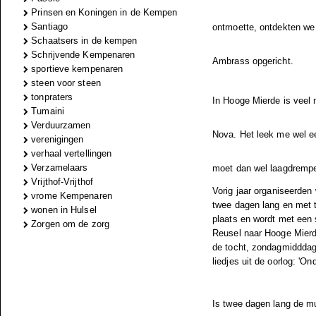
Prinsen en Koningen in de Kempen
Santiago
ontmoette, ontdekten we
Schaatsers in de kempen
Schrijvende Kempenaren
Ambrass opgericht.
sportieve kempenaren
steen voor steen
tonpraters
In Hooge Mierde is veel
Tumaini
Verduurzamen
Nova. Het leek me wel 
verenigingen
verhaal vertellingen
Verzamelaars
moet dan wel laagdrempel
Vrijthof-Vrijthof
Vorig jaar organiseerden 
vrome Kempenaren
twee dagen lang en met t
wonen in Hulsel
plaats en wordt met een 
Zorgen om de zorg
Reusel naar Hooge Mier
de tocht, zondagmidddag
liedjes uit de oorlog: 'O
Is twee dagen lang de mu