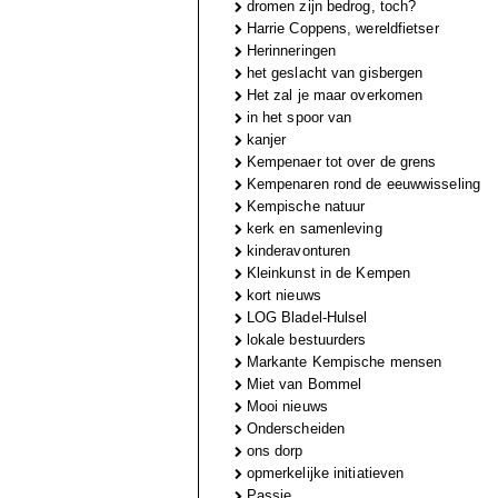
dromen zijn bedrog, toch?
Harrie Coppens, wereldfietser
Herinneringen
het geslacht van gisbergen
Het zal je maar overkomen
in het spoor van
kanjer
Kempenaer tot over de grens
Kempenaren rond de eeuwwisseling
Kempische natuur
kerk en samenleving
kinderavonturen
Kleinkunst in de Kempen
kort nieuws
LOG Bladel-Hulsel
lokale bestuurders
Markante Kempische mensen
Miet van Bommel
Mooi nieuws
Onderscheiden
ons dorp
opmerkelijke initiatieven
Passie