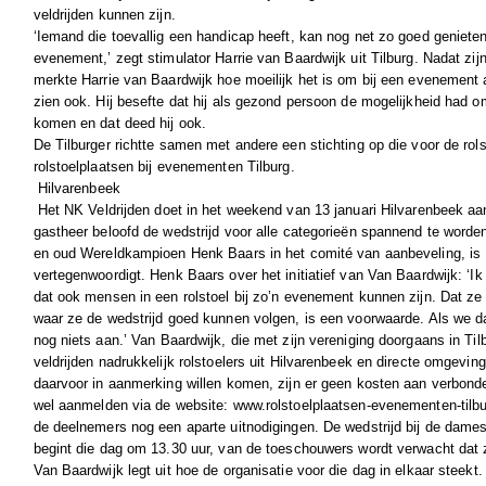
veldrijden kunnen zijn.
‘Iemand die toevallig een handicap heeft, kan nog net zo goed genieten
evenement,’ zegt stimulator Harrie van Baardwijk uit Tilburg.
Nadat zij
merkte Harrie van Baardwijk hoe moeilijk het is om bij een evenement 
zien ook. Hij besefte dat hij als gezond persoon de mogelijkheid had 
komen en dat deed hij ook.
De Tilburger richtte samen met andere een stichting op die voor de rols
rolstoelplaatsen bij evenementen Tilburg.
Hilvarenbeek
Het NK Veldrijden doet in het weekend van 13 januari Hilvarenbeek a
gastheer beloofd de wedstrijd voor alle categorieën spannend te wor
en oud Wereldkampioen Henk Baars in het comité van aanbeveling, is
vertegenwoordigt. Henk Baars over het initiatief van Van Baardwijk: ‘
dat ook mensen in een rolstoel bij zo’n evenement kunnen zijn. Dat ze
waar ze de wedstrijd goed kunnen volgen, is een voorwaarde. Als we d
nog niets aan.’
Van Baardwijk, die met zijn vereniging doorgaans in Tilb
veldrijden nadrukkelijk rolstoelers uit Hilvarenbeek en directe omgevin
daarvoor in aanmerking willen komen, zijn er geen kosten aan verbond
wel aanmelden via de website: www.rolstoelplaatsen-evenementen-tilb
de deelnemers nog een aparte uitnodigingen. De wedstrijd bij de dames
begint die dag om 13.30 uur, van de toeschouwers wordt verwacht dat z
Van Baardwijk legt uit hoe de organisatie voor die dag in elkaar steekt.