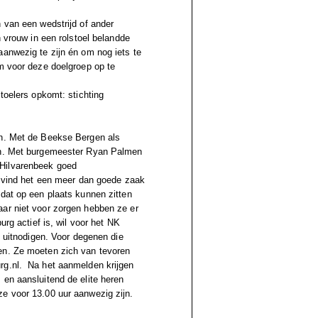
 van een wedstrijd of ander
n vrouw in een rolstoel belandde
aanwezig te zijn én om nog iets te
om voor deze doelgroep op te
toelers opkomt: stichting
an. Met de Beekse Bergen als
den. Met burgemeester Ryan Palmen
 Hilvarenbeek goed
Ik vind het een meer dan goede zaak
 dat op een plaats kunnen zitten
aar niet voor zorgen hebben ze er
urg actief is, wil voor het NK
g uitnodigen. Voor degenen die
en. Ze moeten zich van tevoren
urg.nl.
Na het aanmelden krijgen
 en aansluitend de elite heren
e voor 13.00 uur aanwezig zijn.