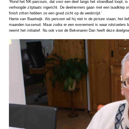
‘Rond het NK-parcours, dat voor een deel langs het strandbad loopt, i
verhoogde zitplaats ingericht. De deelnemers gaan met een laadklep o
finish zitten hebben ze een goed zicht op de wedstrijd.’
Harrie van Baartwijk. Als persoon wil hij niet in de picture staan, het lief
maanden tussenuit. Maar zodra er een evenement is waar rolstoelers bij
neemt het initiatief. Nu ook voor de Bekenaren Dan heeft deze doelgr