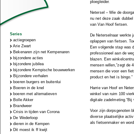
ploegleider.
Netersel – Wie de doorga
nu net deze zaak dubbel 
van Van Hoof fietsen.
Series
De Neterselnaar werkte j
actiegroepen
oplappen van fietsen. Toe
Arie Zwart
Een volgende stap was d
Bekenaren zijn net Kempenaren
professioneel aan de weg
bijzondere acties
blazen. Een winkelcentr
bijzondere jubilea
mensen willen,”zegt de 4
bijzondere Kempische bouwwerken
mensen die voor een fie
Bijzondere verhalen
product en het is bingo.”
boeren burgers en buitenlui
Boeren in de knel
Harrie van Hoof en Neter
boeren met alternatieven
winkel van ruim 100 vierk
Bolle Akker
digitale zadelmeting.
“Bij
Brandweer
Voor zijn dorpsgenoten bl
Crisis in tijden van Corona
diverse plaatselijke activ
De Wederloop
als fietsenmaker en word
dieren in de Kempen
Dit moest ik ff kwijt