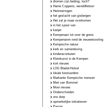
dromen zijn bedrog, toch?
Harrie Coppens, wereldfietser
Herinneringen
het geslacht van gisbergen
Het zal je maar overkomen
in het spoor van
kanjer
Kempenaer tot over de grens
Kempenaren rond de eeuwwisseling
Kempische natuur
kerk en samenleving
kinderavonturen
Kleinkunst in de Kempen
kort nieuws
LOG Bladel-Hulsel
lokale bestuurders
Markante Kempische mensen
Miet van Bommel
Mooi nieuws
Onderscheiden
ons dorp
opmerkelijke initiatieven
Passie