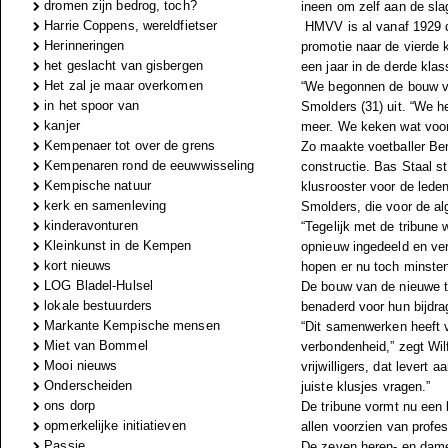
dromen zijn bedrog, toch?
ineen om zelf aan de sla
Harrie Coppens, wereldfietser
HMVV is al vanaf 1929 d
Herinneringen
promotie naar de vierde 
het geslacht van gisbergen
een jaar in de derde kla
Het zal je maar overkomen
“We begonnen de bouw va
in het spoor van
Smolders (31) uit. “We he
kanjer
meer. We keken wat voor
Kempenaer tot over de grens
Zo maakte voetballer Be
Kempenaren rond de eeuwwisseling
constructie. Bas Staal s
Kempische natuur
klusrooster voor de leden 
kerk en samenleving
Smolders, die voor de al
kinderavonturen
“Tegelijk met de tribune
Kleinkunst in de Kempen
opnieuw ingedeeld en ve
kort nieuws
hopen er nu toch minsten
LOG Bladel-Hulsel
De bouw van de nieuwe tr
lokale bestuurders
benaderd voor hun bijdra
Markante Kempische mensen
“Dit samenwerken heeft v
Miet van Bommel
verbondenheid,” zegt Wi
Mooi nieuws
vrijwilligers, dat levert
Onderscheiden
juiste klusjes vragen.”
ons dorp
De tribune vormt nu een b
opmerkelijke initiatieven
allen voorzien van profes
Passie
De zeven heren- en dames