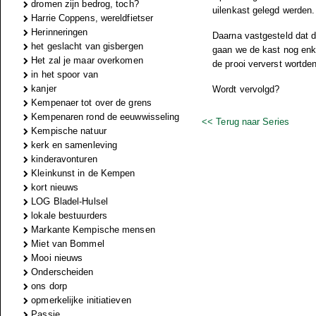
dromen zijn bedrog, toch?
uilenkast gelegd werden.
Harrie Coppens, wereldfietser
Herinneringen
Daarna vastgesteld dat d
het geslacht van gisbergen
gaan we de kast nog enk
Het zal je maar overkomen
de prooi ververst wortden,
in het spoor van
kanjer
Wordt vervolgd?
Kempenaer tot over de grens
Kempenaren rond de eeuwwisseling
<< Terug naar Series
Kempische natuur
kerk en samenleving
kinderavonturen
Kleinkunst in de Kempen
kort nieuws
LOG Bladel-Hulsel
lokale bestuurders
Markante Kempische mensen
Miet van Bommel
Mooi nieuws
Onderscheiden
ons dorp
opmerkelijke initiatieven
Passie