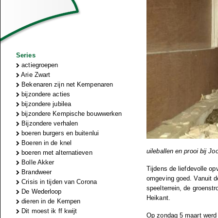
Series
actiegroepen
Arie Zwart
Bekenaren zijn net Kempenaren
bijzondere acties
bijzondere jubilea
bijzondere Kempische bouwwerken
Bijzondere verhalen
boeren burgers en buitenlui
Boeren in de knel
uileballen en prooi bij Jo
boeren met alternatieven
Bolle Akker
Tijdens de liefdevolle o
Brandweer
omgeving goed. Vanuit de
Crisis in tijden van Corona
speelterrein, de groenst
De Wederloop
Heikant.
dieren in de Kempen
Dit moest ik ff kwijt
Op zondag 5 maart werd h