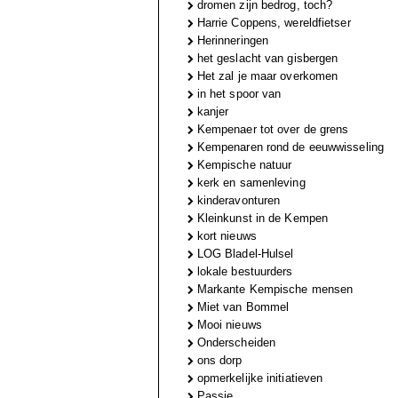
dromen zijn bedrog, toch?
Harrie Coppens, wereldfietser
Herinneringen
het geslacht van gisbergen
Het zal je maar overkomen
in het spoor van
kanjer
Kempenaer tot over de grens
Kempenaren rond de eeuwwisseling
Kempische natuur
kerk en samenleving
kinderavonturen
Kleinkunst in de Kempen
kort nieuws
LOG Bladel-Hulsel
lokale bestuurders
Markante Kempische mensen
Miet van Bommel
Mooi nieuws
Onderscheiden
ons dorp
opmerkelijke initiatieven
Passie