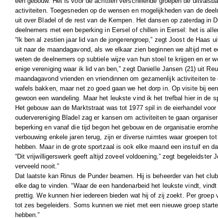
een gebouw. Het is voor de achttien verschillende groepen de uitvalsb
activiteiten. Toegesneden op de wensen en mogelijkheden van de dee
uit over Bladel of de rest van de Kempen. Het dansen op zaterdag in
deelnemers met een beperking in Eersel of chillen in Eersel: het is al
“Ik ben al zestien jaar lid van de jongerengroep,” zegt Joost de Haas ui
uit naar de maandagavond, als we elkaar zien beginnen we altijd met e
weten de deelnemers op subtiele wijze van hun stoel te krijgen en er w
enige vereniging waar ik lid van ben,” zegt Danielle Jansen (21) uit Re
maandagavond vrienden en vriendinnen om gezamenlijk activiteiten 
wafels bakken, maar net zo goed gaan we het dorp in. Op visite bij ee
gewoon een wandeling. Maar het leukste vind ik het trefbal hier in de sp
Het gebouw aan de Marktstraat was tot 1977 spil in de eierhandel voor
oudervereniging Bladel zag er kansen om activiteiten te gaan organis
beperking en vanaf die tijd begon het gebouw en de organisatie eromhe
verbouwing enkele jaren terug, zijn er diverse ruimtes waar groepen tot
hebben. Maar in de grote sportzaal is ook elke maand een instuif en da
“Dit vrijwilligerswerk geeft altijd zoveel voldoening,” zegt begeleidster 
verveeld nooit.”
Dat laatste kan Rinus de Punder beamen. Hij is beheerder van het clubg
elke dag te vinden. “Waar de een handenarbeid het leukste vindt, vindt
prettig. We kunnen hier iedereen bieden wat hij of zij zoekt. Per groep 
tot zes begeleiders. Soms kunnen we niet met een nieuwe groep start
hebben.”