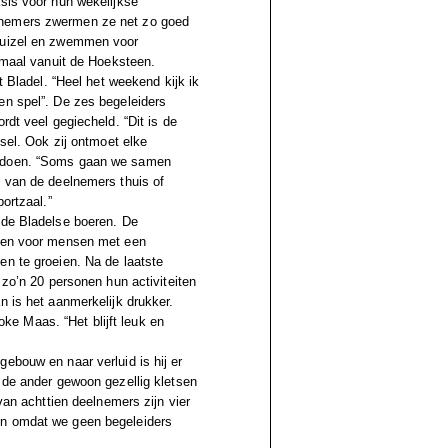
asis voor hun wekelijkse
lnemers zwermen ze net zo goed
 Duizel en zwemmen voor
lemaal vanuit de Hoeksteen.
t Bladel. “Heel het weekend kijk ik
en spel”.
De zes begeleiders
ordt veel gegiecheld.
“Dit is de
usel. Ook zij ontmoet elke
te doen. “Soms gaan we samen
n van de deelnemers thuis of
ortzaal.”
 de Bladelse boeren. De
eren voor mensen met een
en te groeien. Na de laatste
 zo’n 20 personen hun activiteiten
n is het aanmerkelijk drukker.
Joke Maas. “Het blijft leuk en
ebouw en naar verluid is hij er
 de ander gewoon gezellig kletsen
van achttien deelnemers zijn vier
en omdat we geen begeleiders