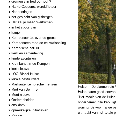
dromen zijn bedrog, toch?
Harrie Coppens, wereldfietser
Herinneringen
het geslacht van gisbergen
Het zal je maar overkomen
in het spoor van
kanjer
Kempenaer tot over de grens
Kempenaren rond de eeuwwisseling
Kempische natuur
kerk en samenleving
kinderavonturen
Kleinkunst in de Kempen
kort nieuws
LOG Bladel-Hulsel
lokale bestuurders
Markante Kempische mensen
Hulsel – De plannen die
Miet van Bommel
Hulselnaren goed ontvang
Mooi nieuws
“Het mooie van de Hulsel
Onderscheiden
ondernemer. “De kerk ligt
ons dorp
woning: de voormalige pas
opmerkelijke initiatieven
uitmaakt van het totale 
Passie