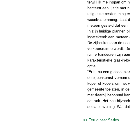
terwijl ik me inspan om 
hanteert een lijstje met
religieuze bestemming en
woonbestemming. Laat dat
meteen gesteld dat een 
In zijn huidige plannen b
ingetekend: een meteen a
De zijbeuken aan de noo
verkeersruimte wordt. De 
ruime tuindeuren zijn aa
karakteristieke glas-in-l
optie.
“Er is nu een globaal pla
de bijeenkomst vernam da
koper of kopers om het v
gemeente toelaten, in de
met daarbij behorend kan
dat ook. Het zou bijvoo
sociale invulling. Wat dat
<< Terug naar Series