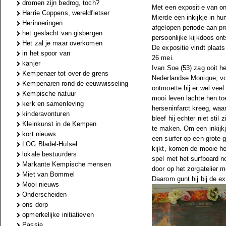
dromen zijn bedrog, toch?
Met een expositie van on
Harrie Coppens, wereldfietser
Mierde een inkijkje in hu
Herinneringen
afgelopen periode aan pr
het geslacht van gisbergen
persoonlijke kijkdoos on
Het zal je maar overkomen
De expositie vindt plaat
in het spoor van
26 mei.
kanjer
Ivan Soe (53) zag ooit h
Kempenaer tot over de grens
Nederlandse Monique, voo
Kempenaren rond de eeuwwisseling
ontmoette hij er wel vee
Kempische natuur
mooi leven lachte hen toe
kerk en samenleving
herseninfarct kreeg, waa
kinderavonturen
bleef hij echter niet sti
Kleinkunst in de Kempen
te maken. Om een inkijkje
kort nieuws
een surfer op een grote go
LOG Bladel-Hulsel
kijkt, komen de mooie he
lokale bestuurders
spel met het surfboard noe
Markante Kempische mensen
door op het zorgatelier 
Miet van Bommel
Daarom gunt hij bij de ex
Mooi nieuws
Onderscheiden
ons dorp
opmerkelijke initiatieven
Passie