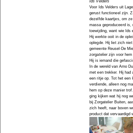
Ids Velders
Voor Ids Velders uit Lag
gerust functioneel zijn.
dezelfde kaartjes, om ze 
massa geproduceerd is, 
toewijding, want wie Ids 
Hij werkte ooit in de opl
oplegde. Hij liet zich nie
gemeente Reusel-De Mierd
zorgatelier zijn voor hem
Hij is iemand die gefascine
In de wereld van Arno Dui
met een trekker. Hij had
een ritje op. Tot het ee
verdiende, alleen nog ma
hem op deze manier trof. 
ging kijken wat hij nog w
bij Zorgatelier Buiten, a
zich heeft, naar boven w
product dat vervaardigd 