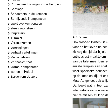
Prinsen en Koningen in de Kempen
Santiago
Schaatsers in de kempen
Schrijvende Kempenaren
sportieve kempenaren
steen voor steen
tonpraters
Ad Barten
Tumaini
Ook voor Ad Barten uit Ois
Verduurzamen
voor en het leven na het 
verenigingen
zit nog de tijd dat hij a
verhaal vertellingen
enthousiast maakte om m
Verzamelaars
van de tafel mee. Een le
Vrijthof-Vrijthof
enkele lampjes een spel 
vrome Kempenaren
weer specifieke herinneri
wonen in Hulsel
op de knop en kijk of er 
Zorgen om de zorg
Maar Ad genoot ook altijd
Dat beeld wat hij toen za
interpretatie van de wate
niet te missen stuk op de