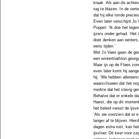
kraak. Als aan de achter
rug te blazen. In de vert
dat hij elke ronde precies
Even later verschijnt Jo
Poppel. ‘Ik doe het tegen
ijzers onder gehad. ‘Het i
doet denken aan winters,
eens tijden.’
Met Jo Vaes gaan de geda
een wintertriathlon georg
Maar ijs op de Flaes zond
even later komt hij aang
hij. ‘We hebben allereerst
waarschuwen dat het nog 
merkte dat het stevig ge
Behalve dat er enkele da
Haest, die op dit moment
het beleid vanuit de ijsv
‘Als we voorzien dat er 
langer af te blijven. Hi
dagen extra rust, kan he
ijsvloer. Dit keer voor 