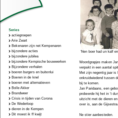
Series
actiegroepen
Arie Zwart
Bekenaren zijn net Kempenaren
bijzondere acties
‘Nen boer had un kalf en
bijzondere jubilea
bijzondere Kempische bouwwerken
Woordgrapjes maken Jan P
Bijzondere verhalen
verpakt in een aantal sp
boeren burgers en buitenlui
Met zijn negentig jaar is
Boeren in de knel
onkruidwiedend tussen de 
boeren met alternatieven
bij te komen.
Bolle Akker
Jan Paridaans, een gebor
Brandweer
probeerde hij het in ’t d
Crisis in tijden van Corona
uitzicht met de dieren e
De Wederloop
over is, aan de Gijsestra
dieren in de Kempen
Dit moest ik ff kwijt
Ne stier aanbesteden.