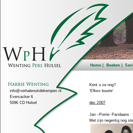
Home
Boeken
Seri
Kent u ze nog?
info@verhalenuitdekempen.nl
‘Efkes buurte’
Eversacker 6
5096 CD Hulsel
dec 2007
Jan –Porrie- Paridaans
Met zijn negentig nog st