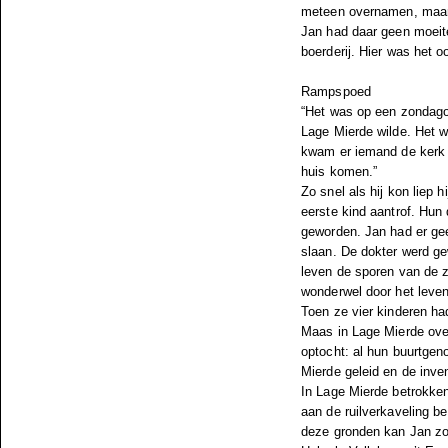
meteen overnamen, maar 
Jan had daar geen moeite
boerderij. Hier was het o
Rampspoed
“Het was op een zondago
Lage Mierde wilde. Het w
kwam er iemand de kerk 
huis komen.”
Zo snel als hij kon liep 
eerste kind aantrof. Hun
geworden. Jan had er gee
slaan. De dokter werd g
leven de sporen van de z
wonderwel door het leven 
Toen ze vier kinderen h
Maas in Lage Mierde ove
optocht: al hun buurtge
Mierde geleid en de inve
In Lage Mierde betrokken
aan de ruilverkaveling b
deze gronden kan Jan z