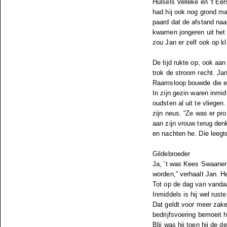
Hulsels Velleke en ’t Eer
had hij ook nog grond ma
paard dat de afstand na
kwamen jongeren uit het d
zou Jan er zelf ook op k
De tijd rukte op, ook aan
trok de stroom recht. Ja
Raamsloop bouwde die ee
In zijn gezin waren inmi
oudsten al uit te vliegen
zijn neus. “Ze was er pron
aan zijn vrouw terug den
en nachten he. Die leegte
Gildebroeder
Ja, ’t was Kees Swaanen 
worden,” verhaalt Jan. H
Tot op de dag van vandaa
Inmiddels is hij wel ruste
Dat geldt voor meer zake
bedrijfsvoering bemoeit hi
Blij was hij toen hij de