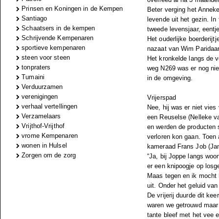
Prinsen en Koningen in de Kempen
Beter verging het Anneke
Santiago
levende uit het gezin. In
Schaatsers in de kempen
tweede levensjaar, eentje
Schrijvende Kempenaren
Het ouderlijke boerderij
sportieve kempenaren
nazaat van Wim Paridaan
steen voor steen
Het kronkelde langs de 
tonpraters
weg N269 was er nog niet
Tumaini
in de omgeving.
Verduurzamen
verenigingen
Vrijerspad
verhaal vertellingen
Nee, hij was er niet vies
Verzamelaars
een Reuselse (Nelleke va
Vrijthof-Vrijthof
en werden de producten s
vrome Kempenaren
verloren kon gaan. Toen 
wonen in Hulsel
kameraad Frans Job (Jans
Zorgen om de zorg
“Ja, bij Joppe langs woo
er een knipoogje op losg
Maas tegen en ik mocht h
uit. Onder het geluid va
De vrijerij duurde dit ke
waren we getrouwd maar 
tante bleef met het vee e