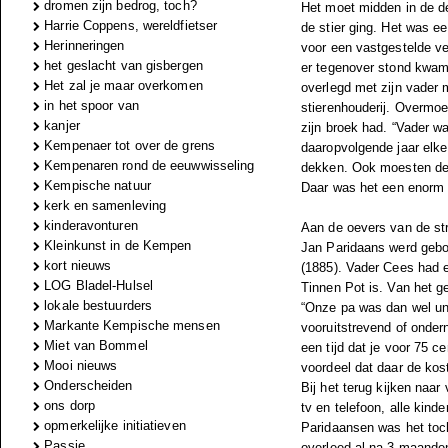
dromen zijn bedrog, toch?
Het moet midden in de de
Harrie Coppens, wereldfietser
de stier ging. Het was e
Herinneringen
voor een vastgestelde ve
het geslacht van gisbergen
er tegenover stond kwame
Het zal je maar overkomen
overlegd met zijn vader 
in het spoor van
stierenhouderij. Overmoe
kanjer
zijn broek had. “Vader wa
Kempenaer tot over de grens
daaropvolgende jaar elke
Kempenaren rond de eeuwwisseling
dekken. Ook moesten de 
Kempische natuur
Daar was het een enorm g
kerk en samenleving
kinderavonturen
Aan de oevers van de s
Kleinkunst in de Kempen
Jan Paridaans werd gebo
kort nieuws
(1885). Vader Cees had 
LOG Bladel-Hulsel
Tinnen Pot is. Van het g
lokale bestuurders
“Onze pa was dan wel unn
Markante Kempische mensen
vooruitstrevend of onder
Miet van Bommel
een tijd dat je voor 75 c
Mooi nieuws
voordeel dat daar de kost
Onderscheiden
Bij het terug kijken naar
ons dorp
tv en telefoon, alle kind
opmerkelijke initiatieven
Paridaansen was het toc
Passie
overleed al na 3 maande