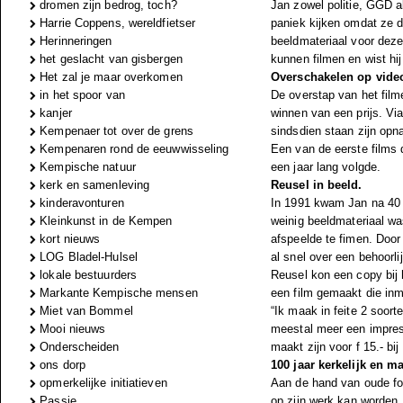
dromen zijn bedrog, toch?
Jan zowel politie, GGD 
Harrie Coppens, wereldfietser
paniek kijken omdat ze d
Herinneringen
beeldmateriaal voor deze 
het geslacht van gisbergen
kunnen filmen en wist hij 
Het zal je maar overkomen
Overschakelen op vide
in het spoor van
De overstap van het film
kanjer
winnen van een prijs. Vi
Kempenaer tot over de grens
sindsdien staan zijn op
Kempenaren rond de eeuwwisseling
Een van de eerste films 
Kempische natuur
een jaar lang volgde.
kerk en samenleving
Reusel in beeld.
kinderavonturen
In 1991 kwam Jan na 40 j
Kleinkunst in de Kempen
weinig beeldmateriaal wa
kort nieuws
afspeelde te fimen. Doo
LOG Bladel-Hulsel
al snel over een behoorli
lokale bestuurders
Reusel kon een copy bij
Markante Kempische mensen
een film gemaakt die inm
Miet van Bommel
“Ik maak in feite 2 soort
Mooi nieuws
meestal meer een impress
Onderscheiden
maakt zijn voor f 15.- bij
ons dorp
100 jaar kerkelijk en m
opmerkelijke initiatieven
Aan de hand van oude fot
Passie
op zijn werk kan worden.