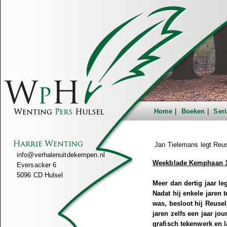
Home
Boeken
Seri
Jan Tielemans legt Reus
info@verhalenuitdekempen.nl
Weekblade Kemphaan 
Eversacker 6
5096 CD Hulsel
Meer dan dertig jaar le
Nadat hij enkele jaren
was, besloot hij Reuse
jaren zelfs een jaar jo
grafisch tekenwerk en 