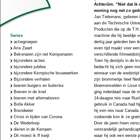
Achterûm. “Niet dat ik n
woning nog net zo gedr
Jan Tielemans, geboren i
aan de Technische Univer
Producten die op de T.H.
Series
machine die hij beeldje v
actiegroepen
dertig jaar geleden ben i
Arie Zwart
even tijd maakt voor een
Bekenaren zijn net Kempenaren
verschillende filmwedstri
bijzondere acties
Toen hij destijds in de k
bijzondere jubilea
bedacht hij zich geen m
bijzondere Kempische bouwwerken
winnaar van de wedstrijd 
Bijzondere verhalen
zijn brommertje heel Nede
boeren burgers en buitenlui
bloemenvelden in Lisse t
Boeren in de knel
ging inderdaad naar de ma
boeren met alternatieven
14-daagse reis naar Rusl
Bolle Akker
gebruik in Canada had hij
Brandweer
hij een reis naar Canada
Crisis in tijden van Corona
zodoende kon ik ze grat
De Wederloop
Door de jaren heen versc
dieren in de Kempen
verstandelijk gehandica
Dit moest ik ff kwijt
waar hij ook een eerste 