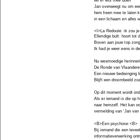
wil er iets mee doen’
Jan overweegt nu om een
hem heen mee te laten ki
in een lichaam en alles w
<I>La Redoute: ik zou j
Ellendige bult: hoort to
Boven aan jouw top zong 
Ik had je weer eens in 
Nu weemoedige herinneri
De Ronde van Vlaanderen
Een nieuwe bedwinging li
Blijft een droombeeld zo
Op dit moment wordt ond
Als er iemand is die op h
naar hemzelf. Het kan o
vermelding van ‘Jan van 
<B>Een psychose:<B>
Bij iemand die een tevee
informatieverwerking ont