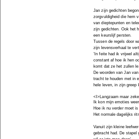
Jan zijn gedichten begon
zorgvuldigheid die hem va
van dieptepunten en tele
zijn gedichten. Ook het h
een keurslijf persten.
Tussen de regels door w
zijn levensverhaal te vert
‘In feite had ik vrijwel a
constant af hoe ik hen oo
komt dat ze het zullen le
De woorden van Jan van d
tracht te houden met in 
hele leven, in zijn greep 
<I>Langzaam maar zeker
Ik kon mijn emoties weer 
Hoe ik nu verder moet i
Het normale dagelijks ri
Vanuit zijn kleine leefw
gebracht had. De stapel 