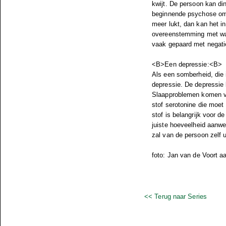
kwijt. De persoon kan d
beginnende psychose om d
meer lukt, dan kan het i
overeenstemming met wat
vaak gepaard met negatie
<B>Een depressie:<B>
Als een somberheid, die
depressie. De depressie 
Slaapproblemen komen vee
stof serotonine die moet
stof is belangrijk voor d
juiste hoeveelheid aanwe
zal van de persoon zelf 
foto: Jan van de Voort
aa
<< Terug naar Series