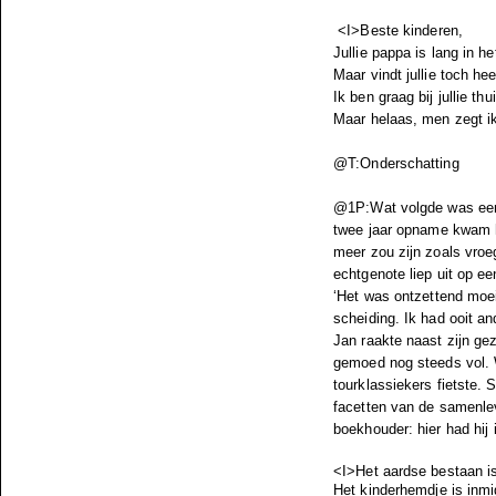
<I>Beste kinderen,
Jullie pappa is lang in h
Maar vindt jullie toch heel
Ik ben graag bij jullie thu
Maar helaas, men zegt i
@T:Onderschatting
@1P:Wat volgde was een p
twee jaar opname kwam hi
meer zou zijn zoals vro
echtgenote liep uit op ee
‘Het was ontzettend moei
scheiding. Ik had ooit a
Jan raakte naast zijn gezi
gemoed nog steeds vol. We
tourklassiekers fietste. 
facetten van de samenlev
boekhouder: hier had hij 
<I>Het aardse bestaan i
Het kinderhemdje is inmi