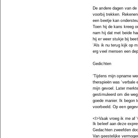
De andere dagen van de 
voorbij trekken. Rekenen
een beetje kan onderste
Toen hij de kans kreeg o
nam hij dat met beide ha
hij er weer stukje bij be
‘Als ik nu terug kijk op 
erg veel mensen een depr
Gedichten
‘Tijdens mijn opname wer
therapieën was ‘verbale e
mijn gevoel. Later merkt
gestimuleerd om die weg 
goede manier. Ik begon t
voorbeeld. Op een gegeve
<I>Vaak vroeg ik me af ‘w
Ik beleef aan deze expres
Gedachten zweefden doo
Van geestelijke vermoge