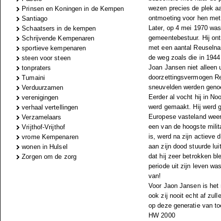
wezen precies de plek a
Prinsen en Koningen in de Kempen
ontmoeting voor hen met 
Santiago
Later, op 4 mei 1970 was
Schaatsers in de kempen
gemeentebestuur. Hij on
Schrijvende Kempenaren
met een aantal Reuselna
sportieve kempenaren
de weg zoals die in 1944
steen voor steen
Joan Jansen niet alleen 
tonpraters
doorzettingsvermogen Reu
Tumaini
sneuvelden werden genoemd
Verduurzamen
Eerder al vocht hij in No
verenigingen
werd gemaakt. Hij werd g
verhaal vertellingen
Europese vasteland weer t
Verzamelaars
een van de hoogste milita
Vrijthof-Vrijthof
is, werd na zijn actieve 
vrome Kempenaren
aan zijn dood stuurde lu
wonen in Hulsel
dat hij zeer betrokken ble
Zorgen om de zorg
periode uit zijn leven wa
van!
Voor Jaon Jansen is het 
ook zij nooit echt af zul
op deze generatie van to
HW 2000