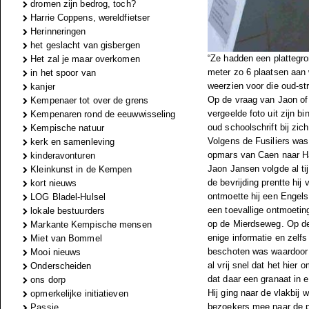
dromen zijn bedrog, toch?
Harrie Coppens, wereldfietser
Herinneringen
het geslacht van gisbergen
“Ze hadden een plattegron
Het zal je maar overkomen
meter zo 6 plaatsen aan
in het spoor van
weerzien voor die oud-str
kanjer
Op de vraag van Jaon of
Kempenaer tot over de grens
vergeelde foto uit zijn 
Kempenaren rond de eeuwwisseling
oud schoolschrift bij zi
Kempische natuur
Volgens de Fusiliers was
kerk en samenleving
opmars van Caen naar Ha
kinderavonturen
Jaon Jansen volgde al ti
Kleinkunst in de Kempen
de bevrijding prentte hi
kort nieuws
ontmoette hij een Engel
LOG Bladel-Hulsel
een toevallige ontmoetin
lokale bestuurders
op de Mierdseweg. Op de
Markante Kempische mensen
enige informatie en zelf
Miet van Bommel
beschoten was waardoor 
Mooi nieuws
al vrij snel dat het hier
Onderscheiden
dat daar een granaat in 
ons dorp
Hij ging naar de vlakbij
opmerkelijke initiatieven
bezoekers mee naar de pl
Passie