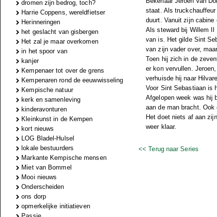
Bekenaar Jeroen van Don
dromen zijn bedrog, toch?
staat. Als truckchauffeu
Harrie Coppens, wereldfietser
duurt. Vanuit zijn cabine
Herinneringen
Als steward bij Willem II
het geslacht van gisbergen
van is. Het gilde Sint Se
Het zal je maar overkomen
van zijn vader over, maar 
in het spoor van
Toen hij zich in de zeven
kanjer
er kon vervullen. Jeroen,
Kempenaer tot over de grens
verhuisde hij naar Hilvare
Kempenaren rond de eeuwwisseling
Voor Sint Sebastiaan is h
Kempische natuur
Afgelopen week was hij b
kerk en samenleving
aan de man bracht. Ook d
kinderavonturen
Het doet niets af aan zij
Kleinkunst in de Kempen
weer klaar.
kort nieuws
LOG Bladel-Hulsel
lokale bestuurders
<< Terug naar Series
Markante Kempische mensen
Miet van Bommel
Mooi nieuws
Onderscheiden
ons dorp
opmerkelijke initiatieven
Passie