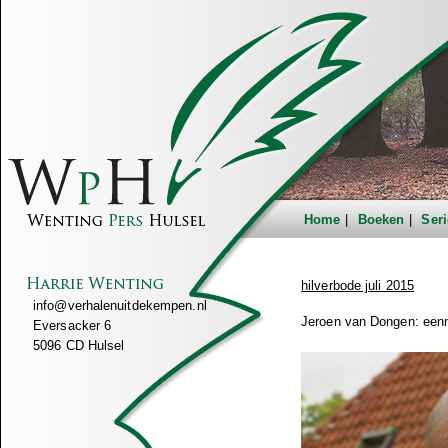
Home
Boeken
Seri
hilverbode juli 2015
info@verhalenuitdekempen.nl
Jeroen van Dongen: eenma
Eversacker 6
5096 CD Hulsel