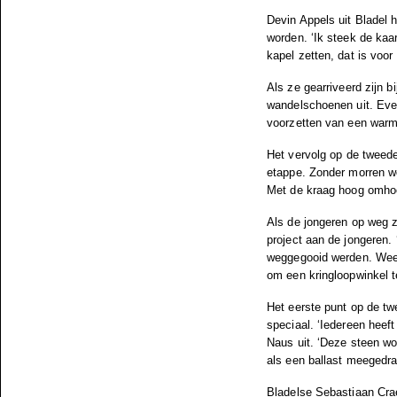
Devin Appels uit Bladel h
worden. ‘Ik steek de kaar
kapel zetten, dat is voor
Als ze gearriveerd zijn
wandelschoenen uit. Even
voorzetten van een warme
Het vervolg op de tweede
etappe. Zonder morren w
Met de kraag hoog omhoo
A
ls de jongeren op weg z
project aan de jongeren.
weggegooid werden. Weer 
om een kringloopwinkel t
Het eerste punt op de t
speciaal. ‘Iedereen heef
Naus uit. ‘Deze steen wo
als een ballast meegedrag
Bladelse Sebastiaan Crae