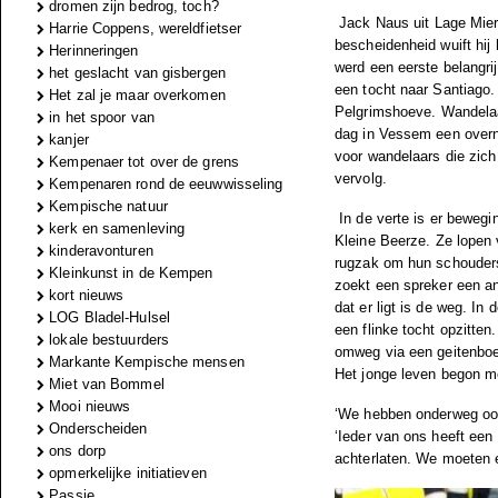
dromen zijn bedrog, toch?
Jack Naus uit Lage Mier
Harrie Coppens, wereldfietser
bescheidenheid wuift hij 
Herinneringen
werd een eerste belangr
het geslacht van gisbergen
een tocht naar Santiago.
Het zal je maar overkomen
Pelgrimshoeve. Wandelaa
in het spoor van
dag in Vessem een overn
kanjer
voor wandelaars die zich
Kempenaer tot over de grens
vervolg.
Kempenaren rond de eeuwwisseling
Kempische natuur
In de verte is er beweg
kerk en samenleving
Kleine Beerze. Ze lopen
kinderavonturen
rugzak om hun schouders 
Kleinkunst in de Kempen
zoekt een spreker een a
kort nieuws
dat er ligt is de weg. I
LOG Bladel-Hulsel
een flinke tocht opzitte
lokale bestuurders
omweg via een geitenboe
Markante Kempische mensen
Het jonge leven begon me
Miet van Bommel
Mooi nieuws
‘We hebben onderweg o
Onderscheiden
‘Ieder van ons heeft ee
ons dorp
achterlaten. We moeten e
opmerkelijke initiatieven
Passie