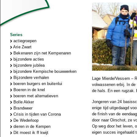
Series
actiegroepen
Arie Zwart
Bekenaren zijn net Kempenaren
bijzondere acties
bijzondere jubilea
bijzondere Kempische bouwwerken
Bijzondere verhalen
Lage Mierde/Vessem – Re
boeren burgers en buitenlui
volwassenen erbij. In de
Boeren in de knel
de hals. En een rugzak.
boeren met alternatieven
Jongeren van 24 basissc
Bolle Akker
enige tijd uitgedaagd voo
Brandweer
de finish van de eendaa
Crisis in tijden van Corona
door naar Oirschot, ze v
De Wederloop
Op weg door het leven, o
dieren in de Kempen
eigen succes ingehaald 
Dit moest ik ff kwijt