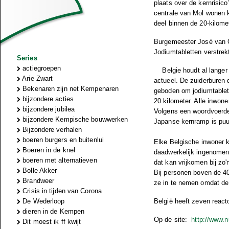
plaats over de kernrisico
centrale van Mol wonen 
deel binnen de 20-kilomet
Burgemeester José van Go
Jodiumtabletten verstrek
Series
actiegroepen
Belgie houdt al lange
Arie Zwart
actueel. De zuiderburen 
Bekenaren zijn net Kempenaren
geboden om jodiumtablett
bijzondere acties
20 kilometer. Alle inwon
bijzondere jubilea
Volgens een woordvoerder
bijzondere Kempische bouwwerken
Japanse kernramp
is puu
Bijzondere verhalen
boeren burgers en buitenlui
Elke Belgische inwoner kr
Boeren in de knel
daadwerkelijk ingenomen 
boeren met alternatieven
dat kan vrijkomen bij zo'
Bolle Akker
Bij personen boven de 40
Brandweer
ze in te nemen omdat de 
Crisis in tijden van Corona
De Wederloop
België heeft zeven reacto
dieren in de Kempen
Op de site:
http://www.
Dit moest ik ff kwijt