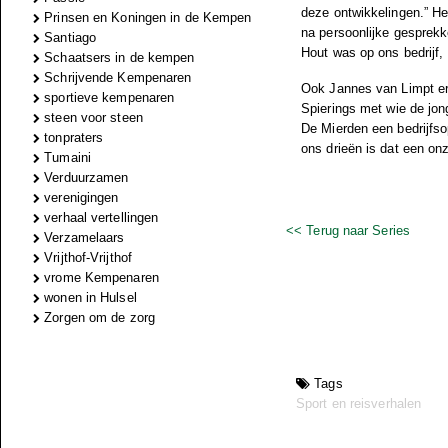
deze ontwikkelingen.” Het
Prinsen en Koningen in de Kempen
na persoonlijke gesprek
Santiago
Hout was op ons bedrijf,
Schaatsers in de kempen
Schrijvende Kempenaren
Ook Jannes van Limpt er
sportieve kempenaren
Spierings met wie de jon
steen voor steen
De Mierden een bedrijfsop
tonpraters
ons drieën is dat een on
Tumaini
Verduurzamen
verenigingen
verhaal vertellingen
<< Terug naar Series
Verzamelaars
Vrijthof-Vrijthof
vrome Kempenaren
wonen in Hulsel
Zorgen om de zorg
Tags
Sport en reisverhalen