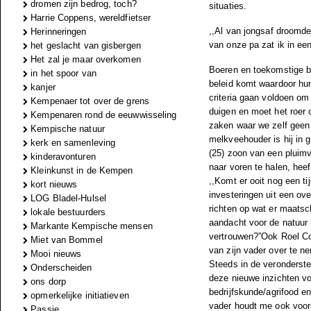
dromen zijn bedrog, toch?
situaties.
Harrie Coppens, wereldfietser
,,Al van jongsaf droomde
Herinneringen
van onze pa zat ik in ee
het geslacht van gisbergen
Het zal je maar overkomen
Boeren en toekomstige b
in het spoor van
beleid komt waardoor hun
kanjer
criteria gaan voldoen om
Kempenaer tot over de grens
duigen en moet het roer 
Kempenaren rond de eeuwwisseling
zaken waar we zelf geen 
Kempische natuur
melkveehouder is hij in
kerk en samenleving
(25) zoon van een pluimv
kinderavonturen
naar voren te halen, hee
Kleinkunst in de Kempen
,,Komt er ooit nog een ti
kort nieuws
investeringen uit een ov
LOG Bladel-Hulsel
richten op wat er maats
lokale bestuurders
aandacht voor de natuur 
Markante Kempische mensen
vertrouwen?”Ook Roel Coo
Miet van Bommel
van zijn vader over te ne
Mooi nieuws
Steeds in de veronderste
Onderscheiden
deze nieuwe inzichten vo
ons dorp
bedrijfskunde/agrifood 
opmerkelijke initiatieven
vader houdt me ook vooral
Passie