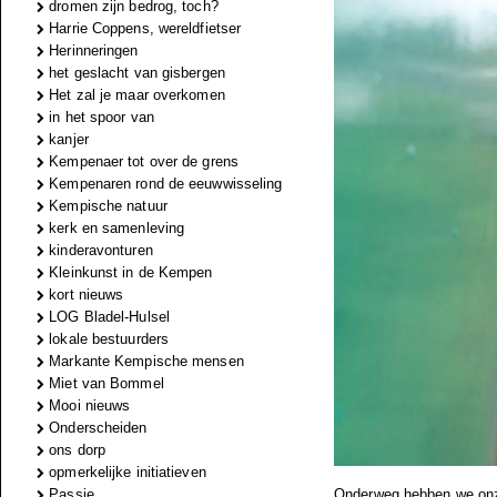
dromen zijn bedrog, toch?
Harrie Coppens, wereldfietser
Herinneringen
het geslacht van gisbergen
Het zal je maar overkomen
in het spoor van
kanjer
Kempenaer tot over de grens
Kempenaren rond de eeuwwisseling
Kempische natuur
kerk en samenleving
kinderavonturen
Kleinkunst in de Kempen
kort nieuws
LOG Bladel-Hulsel
lokale bestuurders
Markante Kempische mensen
Miet van Bommel
Mooi nieuws
Onderscheiden
ons dorp
opmerkelijke initiatieven
Passie
Onderweg hebben we onze