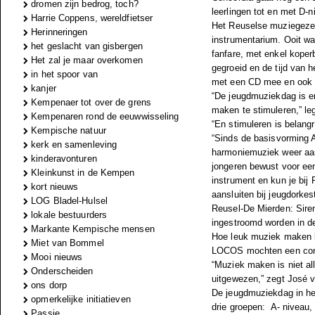
dromen zijn bedrog, toch?
leerlingen tot en met D-
Harrie Coppens, wereldfietser
Het Reuselse muziegeze
Herinneringen
instrumentarium. Ooit wa
het geslacht van gisbergen
fanfare, met enkel koper
Het zal je maar overkomen
gegroeid en de tijd van 
in het spoor van
met een CD mee en ook d
kanjer
“De jeugdmuziekdag is e
Kempenaer tot over de grens
maken te stimuleren,” le
Kempenaren rond de eeuwwisseling
“En stimuleren is belang
Kempische natuur
“Sinds de basisvorming A
kerk en samenleving
harmoniemuziek weer aan.
kinderavonturen
jongeren bewust voor een 
Kleinkunst in de Kempen
instrument en kun je bi
kort nieuws
aansluiten bij jeugdork
LOG Bladel-Hulsel
Reusel-De Mierden: Sire
lokale bestuurders
ingestroomd worden in d
Markante Kempische mensen
Hoe leuk muziek maken ka
Miet van Bommel
LOCOS mochten een conc
Mooi nieuws
“Muziek maken is niet al
Onderscheiden
uitgewezen,” zegt José 
ons dorp
De jeugdmuziekdag in het
opmerkelijke initiatieven
drie groepen:
A- niveau,
Passie