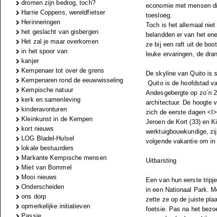
dromen zijn bedrog, toch?
economie met mensen die
Harrie Coppens, wereldfietser
toesloeg.
Herinneringen
Toch is het allemaal nie
het geslacht van gisbergen
belandden er van het ene
Het zal je maar overkomen
ze bij een raft uit de boo
in het spoor van
leuke ervaringen, de dran
kanjer
Kempenaer tot over de grens
De skyline van Quito is sc
Kempenaren rond de eeuwwisseling
Quito is de hoofdstad va
Kempische natuur
Andesgebergte op zo´n 2
kerk en samenleving
architectuur. De hoogte 
kinderavonturen
zich de eerste dagen <I
Kleinkunst in de Kempen
Jeroen de Kort (33) en Ki
kort nieuws
werktuigbouwkundige, zij
LOG Bladel-Hulsel
volgende vakantie om in 
lokale bestuurders
Markante Kempische mensen
Uitbarsting
Miet van Bommel
Mooi nieuws
Een van hun eerste trip
Onderscheiden
in een Nationaal Park. M
ons dorp
zette ze op de juiste pla
opmerkelijke initiatieven
foetsie. Pas na het bezo
Passie