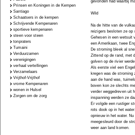
gevonden had waarbij ma
Prinsen en Koningen in de Kempen
Santiago
Wild
Schaatsers in de kempen
Schrijvende Kempenaren
Na de hitte van de vulka
sportieve kempenaren
reizigers besloten ze op
steen voor steen
Gehesen in een wetsuit v
tonpraters
een Amerikaan, twee Eng
Tumaini
De stroming bleek al sne
Verduurzamen
Zittend op de rand, met
verenigingen
golven op de rivier werd
verhaal vertellingen
Als eerste viel een Enge
Verzamelaars
kregen was de stroming z
Vrijthof-Vrijthof
aan de hand was, tuimel
vrome Kempenaren
boven kon ze slechts me
wonen in Hulsel
verder weggedreven uit h
Zorgen om de zorg
inspanning werden ze da
Er volgde een rustiger 
rots dook op in het wate
opnieuw in het water. Nu
meegesleurd door de stro
weer aan land komen.