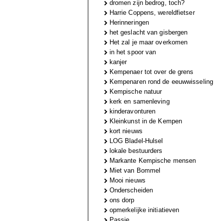
dromen zijn bedrog, toch?
Harrie Coppens, wereldfietser
Herinneringen
het geslacht van gisbergen
Het zal je maar overkomen
in het spoor van
kanjer
Kempenaer tot over de grens
Kempenaren rond de eeuwwisseling
Kempische natuur
kerk en samenleving
kinderavonturen
Kleinkunst in de Kempen
kort nieuws
LOG Bladel-Hulsel
lokale bestuurders
Markante Kempische mensen
Miet van Bommel
Mooi nieuws
Onderscheiden
ons dorp
opmerkelijke initiatieven
Passie