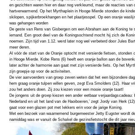
en gezichten waren hier en daar nog verkleumd, maar de reacties van 
hartverwarmend. Op het Myrthaplein in Hooge Mierde stonden de kinde
skilopen, spijkerbroekhangen en het plaatjesspel. Op een oranje waslij
was gehangen worden
De geste van Rens van Gisbergen om een Abraham aan de Koning te 
iemand. Een groot deel van de Koningsochtend mocht hij zich de Koni
noemen. Zijn tijd van 1.12. werd later nog wel verbeterd door Jules Ba
meer deren.
Al vóór de start van de Oranje optocht met versierde fietsen, stonden d
in Hooge Mierde. Kobe Rens (6) heeft een oranje ballon aan de bovenkan
later achter de harmonie aan gaat met zijn versierde fiets. Op het Myrth
zijn groepje op voor de activiteiten.
De vier aanvoerders van groep zeven weten dat het een bijzondere dag i
hem graag oranje tulpen willen geven, zegt Eva Smolders (12). Haar vr
zou het anders doen. Zij zou kiezen voor een mooie oranje taart!
De jongens uit de groep kiezen een ander eetbaar verjaardagscadeau: 
Nederland en uit het land van de Haoiboeren,’ zegt Jordy van Herk (12)
gaat voor een glazen pot met lekkers erin voor de jarige Koning.
Met een bezoek van waarnemend burgemeester Jetty Eugster wordt de
namiddag was er vanuit de Schakel de gezinsfietstocht die dit jaar nie