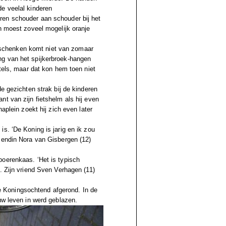
de veelal kinderen
ren schouder aan schouder bij het
n moest zoveel mogelijk oranje
schenken komt niet van zomaar
ng van het spijkerbroek-hangen
rtels, maar dat kon hem toen niet
e gezichten strak bij de kinderen
t van zijn fietshelm als hij even
aplein zoekt hij zich even later
s. ‘De Koning is jarig en ik zou
iendin Nora van Gisbergen (12)
boerenkaas. ‘Het is typisch
. Zijn vriend Sven Verhagen (11)
 Koningsochtend afgerond. In de
uw leven in werd geblazen.