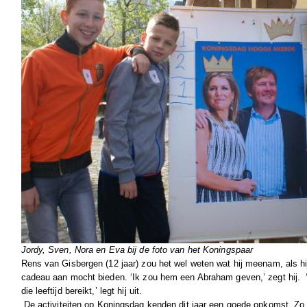
Jordy, Sven, Nora en Eva bij de foto van het Koningspaar
Rens van Gisbergen (12 jaar) zou het wel weten wat hij meenam, als h
cadeau aan mocht bieden. ‘Ik zou hem een Abraham geven,’ zegt hij.
die leeftijd bereikt,’ legt hij uit.
De activiteiten op Koningsdag kenden dit jaar een goede opkomst. Z