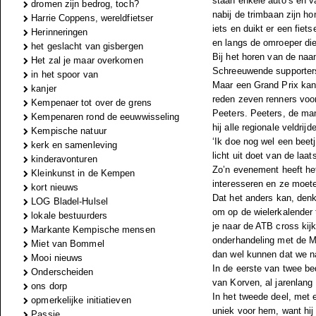
staan enkele auto’s en v
dromen zijn bedrog, toch?
nabij de trimbaan zijn h
Harrie Coppens, wereldfietser
iets en duikt er een fiet
Herinneringen
en langs de omroeper die
het geslacht van gisbergen
Bij het horen van de naa
Het zal je maar overkomen
Schreeuwende supporters
in het spoor van
Maar een Grand Prix kan 
kanjer
reden zeven renners voor
Kempenaer tot over de grens
Peeters. Peeters, de man 
Kempenaren rond de eeuwwisseling
hij alle regionale veldri
Kempische natuur
‘Ik doe nog wel een beet
kerk en samenleving
licht uit doet van de laa
kinderavonturen
Zo’n evenement heeft het
Kleinkunst in de Kempen
interesseren en ze moete
kort nieuws
Dat het anders kan, denkt
LOG Bladel-Hulsel
om op de wielerkalender t
lokale bestuurders
je naar de ATB cross kij
Markante Kempische mensen
onderhandeling met de M
Miet van Bommel
dan wel kunnen dat we na
Mooi nieuws
In de eerste van twee b
Onderscheiden
van Korven, al jarenlang
ons dorp
In het tweede deel, met 
opmerkelijke initiatieven
uniek voor hem, want hi
Passie