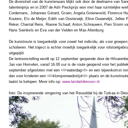
De diversiteit van de kunstenaars blijkt ook door de deelname van Sa
talentenprijs en in 2007 de Adri Pieckprijs won met haar ruimtelijke we
Cordemans, Johannes Gérard, Groen, Angela Groeneveld, Florence H
Kouters, Els de Meijer, Edith van Oosterwijk, Eline Ouwendijk, Jellee 
Reker, Chantal Rens, Rianne Schaaf, Anton Schrauwen, Pien Storm v
Hans Swinkels en Eva van der Velden en Max Altenburg
De kunstroute is toegankelijk voor zowel het individu, als voor groepe
scholieren. Het traject is echter moeilijk toegankelijk voor rolstoelgebr
uitgepijld.
De tentoonstelling wordt op 12 september geopende door de Hilvare
Jan van Homelen, vanaf
16.00
uur is de route geopend voor het publie
september afgesloten met een <I>waterdag<I> en een bijeenkomst ron
dan voor kinderen een <I>klompenwedstrijd<I> plaats en de kunstroute
laatst te belopen. Meer info op:
www.landartdiessen.nl
.
foto: De inspirerende omgeving van het Reuseldal bij de Turkaa in Die