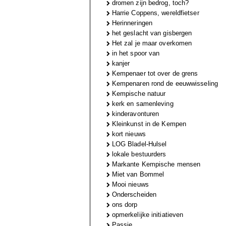
dromen zijn bedrog, toch?
Harrie Coppens, wereldfietser
Herinneringen
het geslacht van gisbergen
Het zal je maar overkomen
in het spoor van
kanjer
Kempenaer tot over de grens
Kempenaren rond de eeuwwisseling
Kempische natuur
kerk en samenleving
kinderavonturen
Kleinkunst in de Kempen
kort nieuws
LOG Bladel-Hulsel
lokale bestuurders
Markante Kempische mensen
Miet van Bommel
Mooi nieuws
Onderscheiden
ons dorp
opmerkelijke initiatieven
Passie