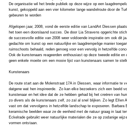
De organisatie wil het brede publiek op deze wijze op een laagdrempe
kunst, gekoppeld aan een vier kilometer lange wandelroute door de Tur
gebeuren te worden
Afgelopen jaar, 2008, vond de eerste editie van LandArt Diessen plaa
het toen een doorslaand succes. De door Lia Stravens opgerichte stic
de succesvolle editie van 2008 weer voldoende inspiratie om ook dit j
gedachte om kunst op een natuurlijke en laagdrempelige manier toegan
ruimschoots behaald, reden genoeg voor een vervolg in hetzelfde conc
Ook de kunstenaars reageerden enthousiast op deze tweede editie en 
geen enkele moeite om een mooie lijst van kunstenaars samen te stell
Kunstenaars
De route start aan de Molenstraat 17A in Diessen, waar informatie te v
datgene wat hen inspireerde. Zo kan elke bezoekers zich een beeld v
kunstenaar en het idee dat de ze hebben gehad bij het creëren van hun 
zo divers als de kunstenaars zelf, zo zal al snel blijken. Zo legt Ellen
vast om dat vervolgens in hetzelfde landschap te exposeren. Barbara B
keramische beelden waar ze de eenheid met de natuur graag in laat te
Eckelrade gebruikt weer natuurlijke materialen die ze op zodanige wijze 
vormen ontstaan.