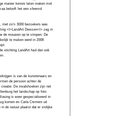
lige manier kennis laten maken met
kaa belooft het een sfeervol
ts, met zo’n 3000 bezoekers was
hting <I>LandArt Diessen<I> zag in
aar de mouwen op te stropen. De
kelijk te maken werd in 2008
ept.
de stichting LandArt had dan ook
en.
erkrijgen is van de kunstenaars en
ormen de persoon achter de
creatie. De invalshoeken zijn net
 Altenburg het landschap op foto
lasing is weer gespecialiseerd in
rug komen en Carla Cremers uit
in de natuur plaatst dat er vrolijke