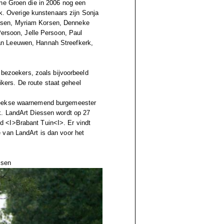
nne Groen die in 2006 nog een
rk. Overige kunstenaars zijn Sonja
usen, Myriam Korsen, Denneke
Persoon, Jelle Persoon, Paul
an Leeuwen, Hannah Streefkerk,
n bezoekers, zoals bijvoorbeeld
uikers. De route staat geheel
nbeekse waarnemend burgemeester
k. LandArt Diessen wordt op 27
d <I>Brabant Tuin<I>. Er vindt
 van LandArt is dan voor het
ssen