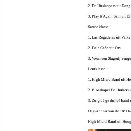
2. De Uitslaopers uit Don
3. Play It Again Sam uit 
Sambaklasse
1. Las Regaderas uit Valk
2. Dale Caña uit Oss
3. Voorheen Slagerij Senge
Leutklasse
1. High Mierd Band uit H
2. Bloaskapel De Hurkers 
3. Zurg dè ge dur bè band 
e
Dagwinnaar van de 18
Dwe
High Mierd Band uit Hoo