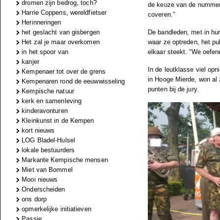
dromen zijn bedrog, toch?
de keuze van de nummers
Harrie Coppens, wereldfietser
coveren.”
Herinneringen
De bandleden, met in hun
het geslacht van gisbergen
waar ze optreden, het pu
Het zal je maar overkomen
elkaar steekt. “We oefene
in het spoor van
kanjer
In de leutklasse viel op
Kempenaer tot over de grens
in Hooge Mierde, won al 
Kempenaren rond de eeuwwisseling
punten bij de jury.
Kempische natuur
kerk en samenleving
kinderavonturen
Kleinkunst in de Kempen
kort nieuws
LOG Bladel-Hulsel
lokale bestuurders
Markante Kempische mensen
Miet van Bommel
Mooi nieuws
Onderscheiden
ons dorp
opmerkelijke initiatieven
Passie