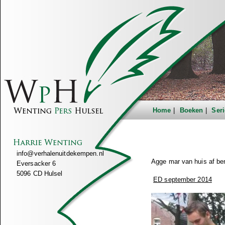
Home
Boeken
Seri
info@verhalenuitdekempen.nl
Agge mar van huis af be
Eversacker 6
5096 CD Hulsel
ED september 2014