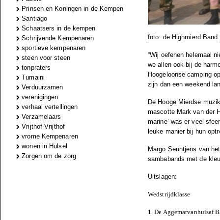
Prinsen en Koningen in de Kempen
Santiago
Schaatsers in de kempen
foto: de Highmierd Band
Schrijvende Kempenaren
sportieve kempenaren
“Wij oefenen helemaal ni
steen voor steen
we allen ook bij de harm
tonpraters
Hoogeloonse camping op
Tumaini
zijn dan een weekend la
Verduurzamen
verenigingen
De Hooge Mierdse muzikan
verhaal vertellingen
mascotte Mark van der He
Verzamelaars
marine’ was er veel sfee
Vrijthof-Vrijthof
leuke manier bij hun opt
vrome Kempenaren
wonen in Hulsel
Margo Seuntjens van het
Zorgen om de zorg
sambabands met de kleur
Uitslagen:
Wedstrijdklasse
1. De Aggemarvanhuisaf B