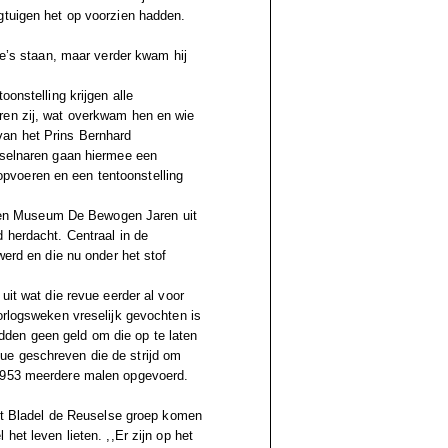
gtuigen het op voorzien hadden.
ie’s staan, maar verder kwam hij
onstelling krijgen alle
ren zij, wat overkwam hen en wie
van het Prins Bernhard
uselnaren gaan hiermee een
pvoeren en een tentoonstelling
en Museum De Bewogen Jaren uit
 herdacht. Centraal in de
werd en die nu onder het stof
uit wat die revue eerder al voor
orlogsweken vreselijk gevochten is
den geen geld om die op te laten
ue geschreven die de strijd om
 1953 meerdere malen opgevoerd.
uit Bladel de Reuselse groep komen
het leven lieten. ,,Er zijn op het