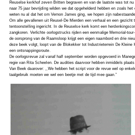
Reuselse kerkhof zeven Britten begraven en van de laatste was tot nu 
naar 75 jaar bevrijding wilden we dat opgehelderd hebben en zoals het 
weten nu al dat het om Vernon James ging, we hopen zijn nabestaanden
Om alle gevallenen uit Reusel-De Mierden een verhaal en een gezicht 
tentoonstelling ingericht. In de Reuselse kerk komt een herdenkingsco
zangkoren. Verlichte oorlogstrucks rijden een eenmalige Memorial-tour-
de oorsprong van de Raamsloop krijgt een eigen naambord en drie nie
deze beek volgt, loopt van de Blokekker tot Industrieterrein De Kleine 
een ontsnappingsroute.
De oorlogsrevue zal vanaf half september worden opgevoerd in Maneg
regie van Rita Scheelen. De audities daarvoor hebben inmiddels plaat
Van Beek daarover: ,,We hebben het script voor de revue wel op enke
taalgebruik moeten we wel een beetje met de tijd mee gaan.”