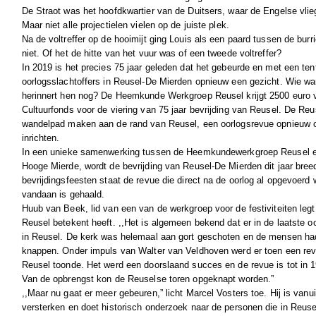
De Straot was het hoofdkwartier van de Duitsers, waar de Engelse vlie
Maar niet alle projectielen vielen op de juiste plek.
Na de voltreffer op de hooimijt ging Louis als een paard tussen de burr
niet. Of het de hitte van het vuur was of een tweede voltreffer?
In 2019 is het precies 75 jaar geleden dat het gebeurde en met een tento
oorlogsslachtoffers in Reusel-De Mierden opnieuw een gezicht. Wie wa
herinnert hen nog? De Heemkunde Werkgroep Reusel krijgt 2500 euro 
Cultuurfonds voor de viering van 75 jaar bevrijding van Reusel. De Re
wandelpad maken aan de rand van Reusel, een oorlogsrevue opnieuw o
inrichten.
In een unieke samenwerking tussen de Heemkundewerkgroep Reusel 
Hooge Mierde, wordt de bevrijding van Reusel-De Mierden dit jaar breed
bevrijdingsfeesten staat de revue die direct na de oorlog al opgevoerd 
vandaan is gehaald.
Huub van Beek, lid van een van de werkgroep voor de festiviteiten legt 
Reusel betekent heeft. ,,Het is algemeen bekend dat er in de laatste o
in Reusel. De kerk was helemaal aan gort geschoten en de mensen had
knappen. Onder impuls van Walter van Veldhoven werd er toen een rev
Reusel toonde. Het werd een doorslaand succes en de revue is tot in
Van de opbrengst kon de Reuselse toren opgeknapt worden.”
,,Maar nu gaat er meer gebeuren,” licht Marcel Vosters toe. Hij is van
versterken en doet historisch onderzoek naar de personen die in Reusel 