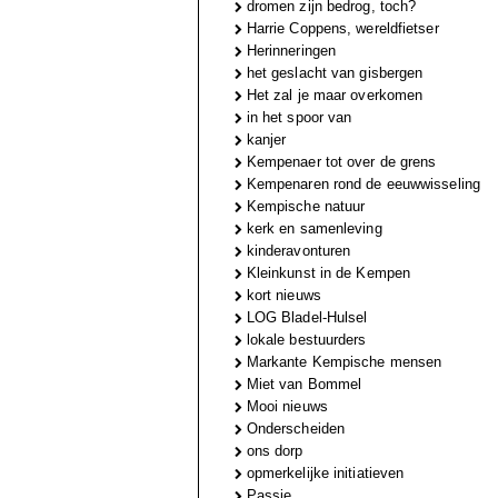
dromen zijn bedrog, toch?
Harrie Coppens, wereldfietser
Herinneringen
het geslacht van gisbergen
Het zal je maar overkomen
in het spoor van
kanjer
Kempenaer tot over de grens
Kempenaren rond de eeuwwisseling
Kempische natuur
kerk en samenleving
kinderavonturen
Kleinkunst in de Kempen
kort nieuws
LOG Bladel-Hulsel
lokale bestuurders
Markante Kempische mensen
Miet van Bommel
Mooi nieuws
Onderscheiden
ons dorp
opmerkelijke initiatieven
Passie