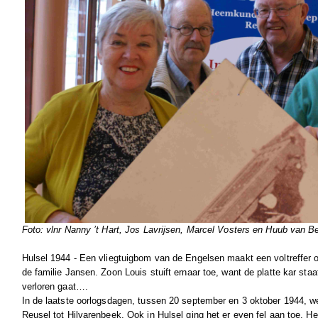
Foto: vlnr Nanny ’t Hart, Jos Lavrijsen, Marcel Vosters en Huub van B
Hulsel 1944 - Een vliegtuigbom van de Engelsen maakt een voltreffer o
de familie Jansen. Zoon Louis stuift ernaar toe, want de platte kar staa
verloren gaat….
In de laatste oorlogsdagen, tussen 20 september en 3 oktober 1944, 
Reusel tot Hilvarenbeek. Ook in Hulsel ging het er even fel aan toe. H