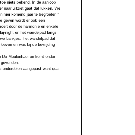
toe niets bekend. In de aanloop
er naar uitziet gaat dat lukken. We
 hier komend jaar te begroeten.”
te geven wordt er ook een
ncert door de harmonie en enkele
bij-night en het wandelpad langs
uwe bankjes. Het wandelpad dat
Hoeven en was bij de bevrijding
e De Meulenhaoi en komt onder
s gevonden.
le onderdelen aangepast want qua