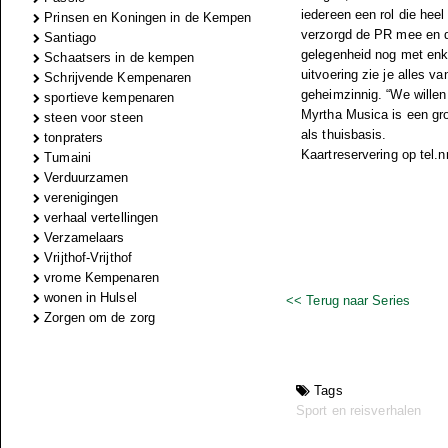
iedereen een rol die heel
Prinsen en Koningen in de Kempen
verzorgd de PR mee en de
Santiago
gelegenheid nog met enkel
Schaatsers in de kempen
uitvoering zie je alles 
Schrijvende Kempenaren
geheimzinnig. “We willen
sportieve kempenaren
Myrtha Musica is een gro
steen voor steen
als thuisbasis.
tonpraters
Kaartreservering op tel.
Tumaini
Verduurzamen
verenigingen
verhaal vertellingen
Verzamelaars
Vrijthof-Vrijthof
vrome Kempenaren
wonen in Hulsel
<< Terug naar Series
Zorgen om de zorg
Tags
Sport en reisverhalen