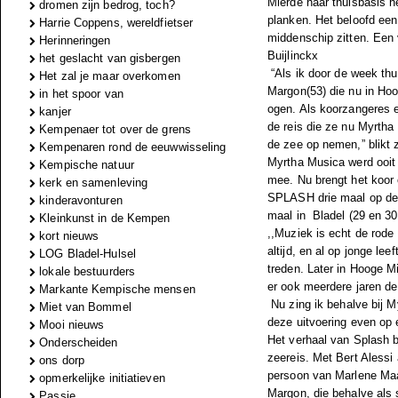
Mierde haar thuisbasis 
dromen zijn bedrog, toch?
planken. Het beloofd een
Harrie Coppens, wereldfietser
middenschip zitten. Een 
Herinneringen
Buijlinckx
het geslacht van gisbergen
“Als ik door de week thui
Het zal je maar overkomen
Margon(53) die nu in Hoo
in het spoor van
ogen. Als koorzangeres e
kanjer
de reis die ze nu Myrth
Kempenaer tot over de grens
de zee op nemen,” blikt 
Kempenaren rond de eeuwwisseling
Myrtha Musica werd ooit 
Kempische natuur
mee. Nu brengt het koor 
kerk en samenleving
SPLASH drie maal op de 
kinderavonturen
maal in Bladel (29 en 3
Kleinkunst in de Kempen
,,Muziek is echt de rode
kort nieuws
altijd, en al op jonge le
LOG Bladel-Hulsel
treden. Later in Hooge M
lokale bestuurders
er ook meerdere jaren de 
Markante Kempische mensen
Nu zing ik behalve bij M
Miet van Bommel
deze uitvoering even op e
Mooi nieuws
Het verhaal van Splash b
Onderscheiden
zeereis. Met Bert Alessi
ons dorp
persoon van Marlene Maas
opmerkelijke initiatieven
Margon, die behalve als 
Passie