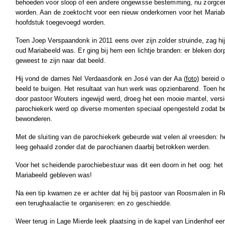
behoeden voor sloop of een andere ongewisse bestemming, nu zorgce
worden. Aan de zoektocht voor een nieuw onderkomen voor het Mariab
hoofdstuk toegevoegd worden.
Toen Joep Verspaandonk in 2011 eens over zijn zolder struinde, zag hi
oud Mariabeeld was. Er ging bij hem een lichtje branden: er bleken do
geweest te zijn naar dat beeld.
Hij vond de dames Nel Verdaasdonk en José van der Aa (
foto)
bereid o
beeld te buigen. Het resultaat van hun werk was opzienbarend. Toen het
door pastoor Wouters ingewijd werd, droeg het een mooie mantel, versier
parochiekerk werd op diverse momenten speciaal opengesteld zodat be
bewonderen.
Met de sluiting van de parochiekerk gebeurde wat velen al vreesden: het
leeg gehaald zonder dat de parochianen daarbij betrokken werden.
Voor het scheidende parochiebestuur was dit een doorn in het oog: het 
Mariabeeld gebleven was!
Na een tip kwamen ze er achter dat hij bij pastoor van Roosmalen in 
een terughaalactie te organiseren: en zo geschiedde.
Weer terug in Lage Mierde leek plaatsing in de kapel van Lindenhof ee