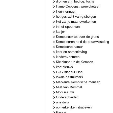
dromen zijn bedrog, toch?
Harrie Coppens, wereldfietser
Herinneringen
het geslacht van gisbergen
Het zal je maar overkomen
in het spoor van
kanjer
Kempenaer tot over de grens
Kempenaren rond de eeuwwisseling
Kempische natuur
kerk en samenleving
kinderavonturen
Kleinkunst in de Kempen
kort nieuws
LOG Bladel-Hulsel
lokale bestuurders
Markante Kempische mensen
Miet van Bommel
Mooi nieuws
Onderscheiden
ons dorp
opmerkelijke initiatieven
Passie