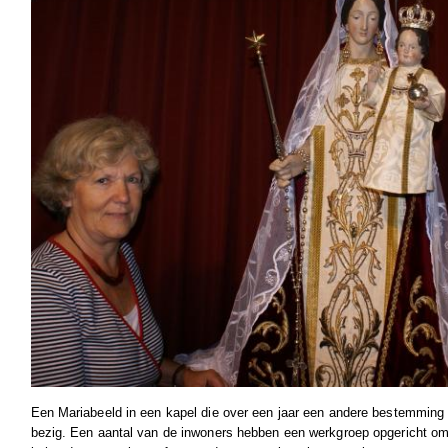
Een Mariabeeld in een kapel die over een jaar een andere bestemming 
bezig. Een aantal van de inwoners hebben een werkgroep opgericht om 