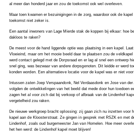
al meer dan honderd jaar en zou de toekomst ook wel overleven.
Maar toen kwamen er bezuinigingen in de zorg, waardoor ook de kapel 
toekomst niet zeker is.
Een aantal inwoners van Lage Mierde stak de koppen bij elkaar: hoe 
dakloos te raken?
De meest voor de hand liggende optie was plaatsing in een kapel. Laat 
Vloeieind, maar om het mooie beeld daar te plaatsen zou de veldkape
werd contact gelegd met de Dorpsraad en er lag al snel een ontwerp hie
snel ging, was bezwaar van andere dorpsgenoten. Dit leidde er werd to
konden worden. Een alternatieve locatie voor de kapel was er niet voo
Intussen zaten Joep Verspaandonk, Nel Verdaasdonk en Jose van der 
volgden de ontwikkelingen van het beeld dat mede door hun toedoen 
zagen het al voor zich dat bij verkoop of afbraak van de Lindenhof kap
vergetelheid zou raken.
De nieuwe werkgroep bracht oplossing: zij gaan zich nu inzetten voor
kapel aan de Kloosterstraat. Ze gingen in gesprek met RSZK en met d
Lindenhof, zoals oud burgemeester Jan van Homelen. Hoe meer overleg 
het hen werd: de Lindenhof kapel moet blijven!