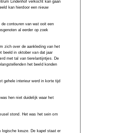
ntrum Lindenhof verkocht kan gaan
eeld kan hierdoor een nieuw
j de contouren van wat ooit een
rpsgenoten al eerder op zoek
m zich over de aankleding van het
 beeld in oktober van dat jaar
d met tal van tierelantijntjes. De
langstellenden het beeld konden
 gehele interieur werd in korte tijd
was hen niet duidelijk waar het
Reusel stond. Het was het sein om
n logische keuze. De kapel staat er