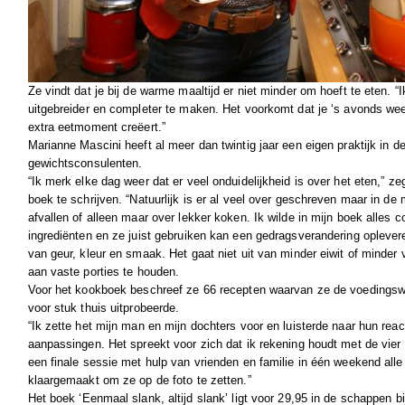
Ze vindt dat je bij de warme maaltijd er niet minder om hoeft te eten. “
uitgebreider en completer te maken. Het voorkomt dat je ‘s avonds we
extra eetmoment creëert.”
Marianne Mascini heeft al meer dan twintig jaar een eigen praktijk in de
gewichtsconsulenten.
“Ik merk elke dag weer dat er veel onduidelijkheid is over het eten,” ze
boek te schrijven. “Natuurlijk is er al veel over geschreven maar in d
afvallen of alleen maar over lekker koken. Ik wilde in mijn boek alles
ingrediënten en ze juist gebruiken kan een gedragsverandering oplever
van geur, kleur en smaak. Het gaat niet uit van minder eiwit of minder v
aan vaste porties te houden.
Voor het kookboek beschreef ze 66 recepten waarvan ze de voedingsw
voor stuk thuis uitprobeerde.
“Ik zette het mijn man en mijn dochters voor en luisterde naar hun reac
aanpassingen. Het spreekt voor zich dat ik rekening houdt met de vier s
een finale sessie met hulp van vrienden en familie in één weekend all
klaargemaakt om ze op de foto te zetten.”
Het boek ‘
Eenmaal slank, altijd slank’ ligt voor 29,95 in de schappen bi