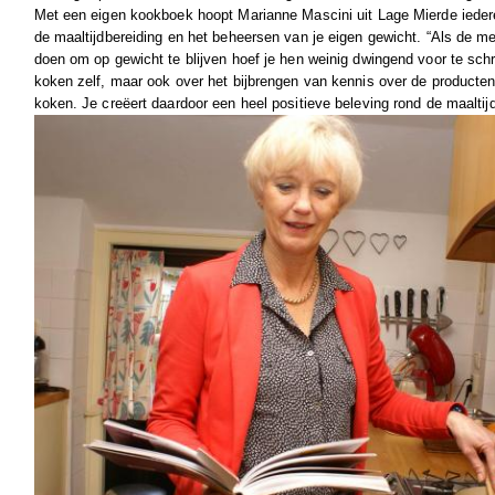
Met een eigen kookboek hoopt Marianne Mascini uit Lage Mierde iedere
de maaltijdbereiding en het beheersen van je eigen gewicht. “Als de 
doen om op gewicht te blijven hoef je hen weinig dwingend voor te schr
koken zelf, maar ook over het bijbrengen van kennis over de producten
koken. Je creëert daardoor een heel positieve beleving rond de maaltijd