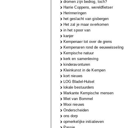
dromen zijn bedrog, toch?
Harrie Coppens, wereldfietser
Herinneringen
het geslacht van gisbergen
Het zal je maar overkomen
in het spoor van
kanjer
Kempenaer tot over de grens
Kempenaren rond de eeuwwisseling
Kempische natuur
kerk en samenleving
kinderavonturen
Kleinkunst in de Kempen
kort nieuws
LOG Bladel-Hulsel
lokale bestuurders
Markante Kempische mensen
Miet van Bommel
Mooi nieuws
Onderscheiden
ons dorp
opmerkelijke initiatieven
Passie