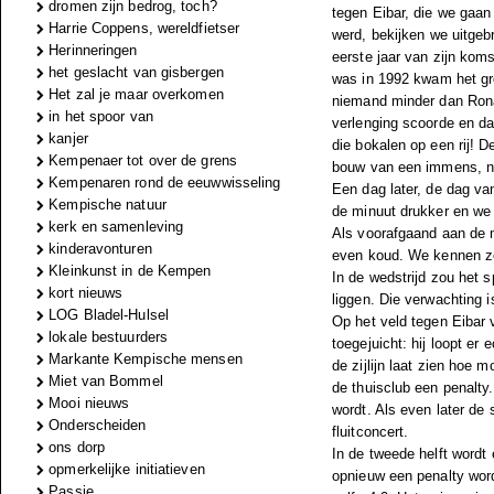
dromen zijn bedrog, toch?
tegen Eibar, die we gaan
Harrie Coppens, wereldfietser
werd, bekijken we uitgebr
Herinneringen
eerste jaar van zijn koms
het geslacht van gisbergen
was in 1992 kwam het gr
Het zal je maar overkomen
niemand minder dan Ronal
in het spoor van
verlenging scoorde en da
kanjer
die bokalen op een rij! 
Kempenaer tot over de grens
bouw van een immens, no
Kempenaren rond de eeuwwisseling
Een dag later, de dag van
Kempische natuur
de minuut drukker en we 
kerk en samenleving
Als voorafgaand aan de m
kinderavonturen
even koud. We kennen zel
Kleinkunst in de Kempen
In de wedstrijd zou het 
kort nieuws
liggen. Die verwachting i
LOG Bladel-Hulsel
Op het veld tegen Eibar v
lokale bestuurders
toegejuicht: hij loopt er
Markante Kempische mensen
de zijlijn laat zien hoe 
Miet van Bommel
de thuisclub een penalty.
Mooi nieuws
wordt. Als even later de
Onderscheiden
fluitconcert.
ons dorp
In de tweede helft wordt
opmerkelijke initiatieven
opnieuw een penalty word
Passie