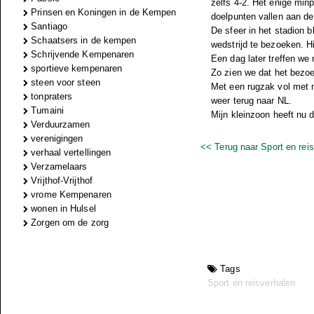
zelfs 4-2. Het enige minp
Prinsen en Koningen in de Kempen
doelpunten vallen aan de
Santiago
De sfeer in het stadion b
Schaatsers in de kempen
wedstrijd te bezoeken. H
Schrijvende Kempenaren
Een dag later treffen we
sportieve kempenaren
Zo zien we dat het bezo
steen voor steen
Met een rugzak vol met n
tonpraters
weer terug naar NL.
Tumaini
Mijn kleinzoon heeft nu d
Verduurzamen
verenigingen
<< Terug naar Sport en rei
verhaal vertellingen
Verzamelaars
Vrijthof-Vrijthof
vrome Kempenaren
wonen in Hulsel
Zorgen om de zorg
Tags
Sport en reisverhalen