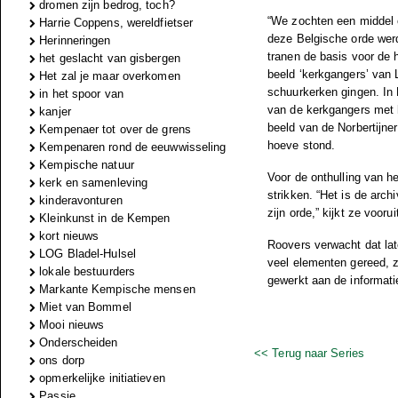
dromen zijn bedrog, toch?
“We zochten een middel o
Harrie Coppens, wereldfietser
deze Belgische orde wer
Herinneringen
tranen de basis voor de 
het geslacht van gisbergen
beeld ‘kerkgangers’ van 
Het zal je maar overkomen
schuurkerken gingen. In
in het spoor van
van de kerkgangers met h
kanjer
beeld van de Norbertijne
Kempenaer tot over de grens
hoeve stond.
Kempenaren rond de eeuwwisseling
Kempische natuur
Voor de onthulling van h
kerk en samenleving
strikken. “Het is de arch
kinderavonturen
zijn orde,” kijkt ze voorui
Kleinkunst in de Kempen
kort nieuws
Roovers verwacht dat later
LOG Bladel-Hulsel
veel elementen gereed, 
lokale bestuurders
gewerkt aan de informati
Markante Kempische mensen
Miet van Bommel
Mooi nieuws
Onderscheiden
<< Terug naar Series
ons dorp
opmerkelijke initiatieven
Passie