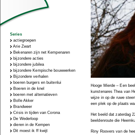
Series
actiegroepen
Arie Zwart
Bekenaren zijn net Kempenaren
bijzondere acties
bijzondere jubilea
bijzondere Kempische bouwwerken
Bijzondere verhalen
boeren burgers en buitenlui
Hooge Mierde – Een beel
Boeren in de knel
kunstenares Thea van He
boeren met alternatieven
wijze in op de ruwe steen
Bolle Akker
een plek op de plaats wa
Brandweer
Crisis in tijden van Corona
Het beeld dat zaterdag 22 
De Wederloop
beeldenroute die Heemku
dieren in de Kempen
Dit moest ik ff kwijt
Riny Roovers van de hee